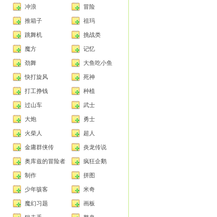
冲浪
冒险
推箱子
祖玛
跳舞机
挑战类
魔方
记忆
劲舞
大鱼吃小鱼
快打旋风
死神
打工挣钱
种植
过山车
武士
大炮
勇士
火柴人
超人
金庸群侠传
炎龙传说
奥库兹的冒险者
疯狂企鹅
制作
拼图
少年骇客
米奇
魔幻习题
画板