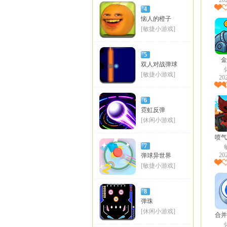
20
4
恼人的橙子
[敏捷小游戏]
5
金
双人对战弹球
[敏捷小游戏]
20
6
霓虹反弹
[休闲小游戏]
喷气
7
20
弹球异世界
[敏捷小游戏]
8
弹珠
[休闲小游戏]
合并