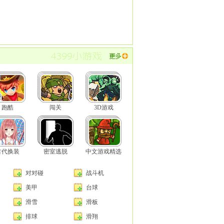
跑酷
闯关
3D游戏
古代换装
密室逃脱
中文游戏精选
对对碰
战斗机
美甲
台球
滑雪
滑板
排球
滑翔