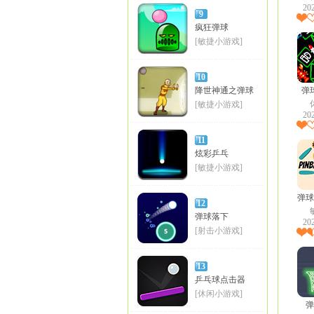
20
9
疯狂弹球
[敏捷小游戏]
10
降世神通之弹球
弹
[敏捷小游戏]
20
11
炫彩乒乓
[敏捷小游戏]
弹球
12
弹球落下
20
[射击小游戏]
13
乒乓球点击器
[休闲小游戏]
弹