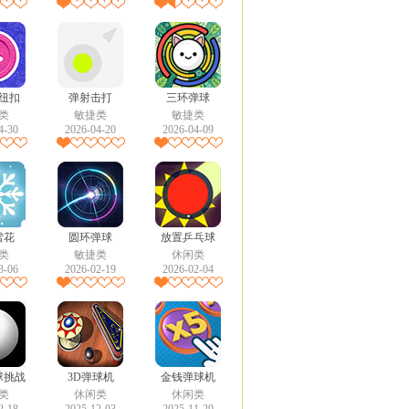
纽扣
弹射击打
三环弹球
类
敏捷类
敏捷类
4-30
2026-04-20
2026-04-09
雪花
圆环弹球
放置乒乓球
类
敏捷类
休闲类
3-06
2026-02-19
2026-02-04
球挑战
3D弹球机
金钱弹球机
类
休闲类
休闲类