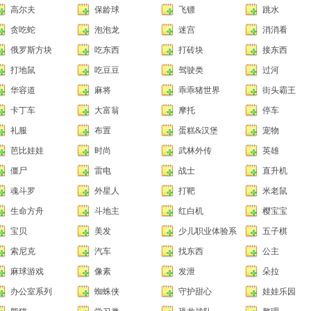
高尔夫
保龄球
飞镖
跳水
贪吃蛇
泡泡龙
迷宫
消消看
俄罗斯方块
吃东西
打砖块
接东西
打地鼠
吃豆豆
驾驶类
过河
华容道
麻将
乖乖猪世界
街头霸王
卡丁车
大富翁
摩托
停车
礼服
布置
蛋糕&汉堡
宠物
芭比娃娃
时尚
武林外传
英雄
僵尸
雷电
战士
直升机
魂斗罗
外星人
打靶
米老鼠
生命方舟
斗地主
红白机
樱宝宝
宝贝
美发
少儿职业体验系
五子棋
列
索尼克
汽车
找东西
公主
麻球游戏
像素
发泄
朵拉
办公室系列
蜘蛛侠
守护甜心
娃娃乐园