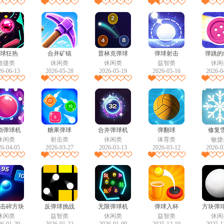
球狂热
合并矿镐
普林克弹球
弹球射击
弹跳的
敏捷类
休闲类
休闲类
益智类
休闲
26-06-13
2026-05-28
2026-05-19
2026-05-16
2026-0
动弹球机
糖果弹球
合并弹球机
弹翻球
修复
休闲类
射击类
休闲类
体育类
敏捷
26-04-05
2026-03-27
2026-03-13
2026-03-12
2026-0
击碎方块
反弹球挑战
无限弹球机
弹球入杯
方块弹
休闲类
益智类
休闲类
益智类
休闲