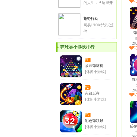
的人生，从这里开
始！
荒野行动
网易1/100特战试炼
场！
弹
20
弹球类小游戏排行
1
放置弹球机
[休闲小游戏]
自
2
20
火箭反弹
[休闲小游戏]
3
彩色弹跳球
反弹
[休闲小游戏]