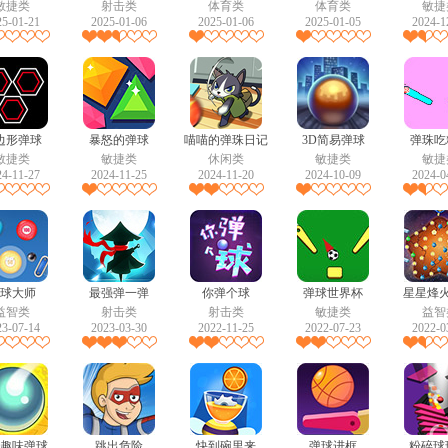
敏捷类
射击类
体育类
体育类
敏捷
25-01-21
2025-01-06
2025-01-06
2025-01-05
2024-1
边形弹球
暴怒的弹球
喵喵的弹珠日记
3D简易弹球
弹珠吃
敏捷类
敏捷类
休闲类
敏捷类
敏捷
24-11-27
2024-11-25
2024-11-20
2024-10-09
2024-0
球大师
最强弹一弹
你弹个球
弹球世界杯
星星烽火
益智类
射击类
射击类
敏捷类
益智
23-07-14
2023-03-30
2022-11-25
2022-07-23
2022-0
趣味弹球
跳出危险
快到碗里来
弹球进框
粉碎球