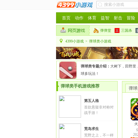
首页
动作
体育
益智
射击
冒险
弹弹堂
三国杀
4399小游戏
>
弹球类小游戏
弹球类专题介绍：
大树下，田野里
球多玩法！
弹球类手机游戏推荐
弹球
第五人格
首款悬疑非对称对
战手游！
火
荒岛求生
20
荒野之上，不一样