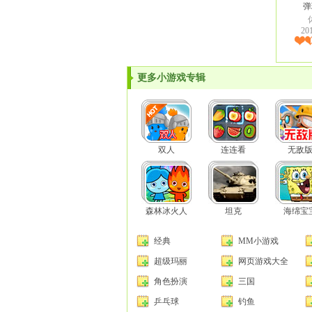
弹
20
更多小游戏专辑
双人
连连看
无敌
森林冰火人
坦克
海绵宝
经典
MM小游戏
超级玛丽
网页游戏大全
角色扮演
三国
乒乓球
钓鱼