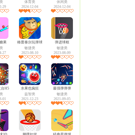
类
体育类
休闲类
2-29
2024-12-04
2024-12-04
糖果
格蕾泰尔玩弹球
弹进球框
类
敏捷类
敏捷类
4-27
2023-08-10
2023-08-09
台H5
水果也疯狂
最强弹弹弹
类
益智类
敏捷类
3-01
2021-12-23
2021-09-05
球3D
脚蹼扣篮
经典星弹球