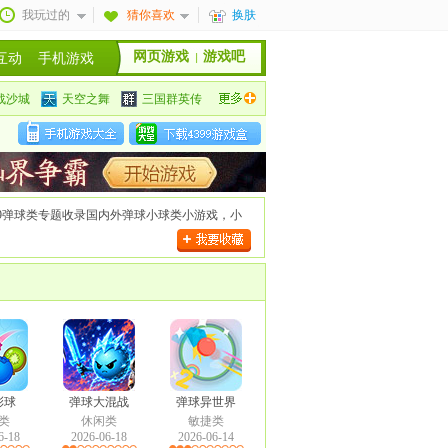
我玩过的
猜你喜欢
换肤
网页游戏
游戏吧
互动
手机游戏
战沙城
天空之舞
三国群英传
安卓手机游戏大全
苹果手机游戏大全
9弹球类专题收录国内外弹球小球类小游戏，小
彩球
弹球大混战
弹球异世界
类
休闲类
敏捷类
6-18
2026-06-18
2026-06-14