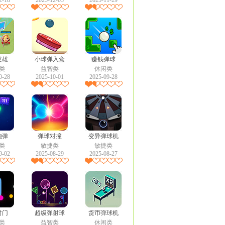
2-18
2025-12-03
2025-11-29
英雄
小球弹入盒
赚钱弹球
类
益智类
休闲类
0-28
2025-10-01
2025-09-28
炮弹
弹球对撞
变异弹球机
类
敏捷类
敏捷类
9-02
2025-08-29
2025-08-27
射门
超级弹射球
货币弹球机
类
益智类
休闲类