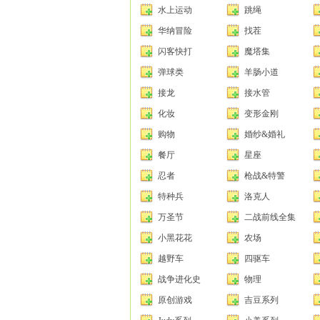
水上运动
跳绳
华纳冒险
找茬
闪客快打
魔塔集
弹球类
羊肠小道
接龙
接水管
化妆
变形金刚
购物
婚纱&婚礼
餐厅
星座
忍者
枪战&特警
特种兵
洛克人
万圣节
二战前线全集
小黑花花
农场
越野车
四驱车
战争进化史
物理
原创游戏
吉豆系列