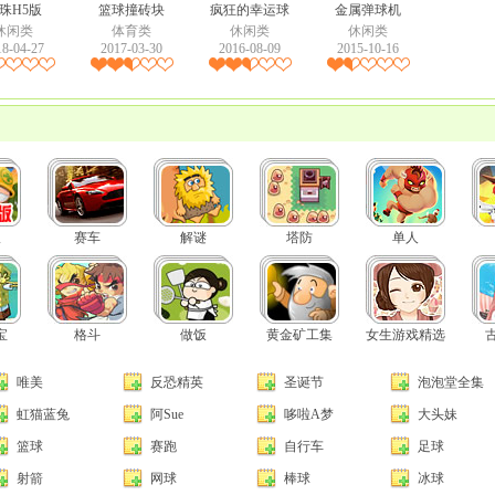
珠H5版
篮球撞砖块
疯狂的幸运球
金属弹球机
休闲类
体育类
休闲类
休闲类
18-04-27
2017-03-30
2016-08-09
2015-10-16
版
赛车
解谜
塔防
单人
宝
格斗
做饭
黄金矿工集
女生游戏精选
唯美
反恐精英
圣诞节
泡泡堂全集
虹猫蓝兔
阿Sue
哆啦A梦
大头妹
篮球
赛跑
自行车
足球
射箭
网球
棒球
冰球