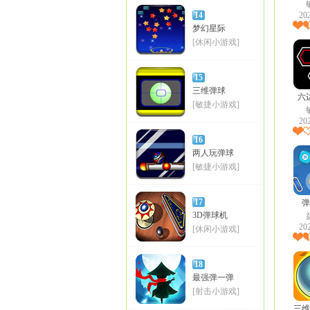
14
20
梦幻星际
[休闲小游戏]
15
三维弹球
六
[敏捷小游戏]
20
16
两人玩弹球
[敏捷小游戏]
17
弹
3D弹球机
20
[休闲小游戏]
18
最强弹一弹
[射击小游戏]
三维