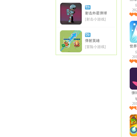
19
20
射击外星弹球
[射击小游戏]
20
弹射英雄
世界
[冒险小游戏]
20
弹
20