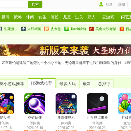
登录
注册
棋牌
策略
休闲
女生
装扮
儿童
过关
双人
云游戏
闪艺
生死狙击
火线精英
皮卡堂
Touch触动
美食大战老鼠
百
，甚至哪怕是建筑工地旁的一个小小空地，无论哪里都留下过我们玩弹珠的身影。439
H5游戏推荐
类小游戏推荐
最多人玩
最新
总排行
箭反弹
霓虹反弹
放置弹球机
乒乓球点击器
打破
休闲类
休闲类
休闲类
休闲类
益智
26-07-18
2026-07-10
2026-07-02
2026-06-23
2026-0