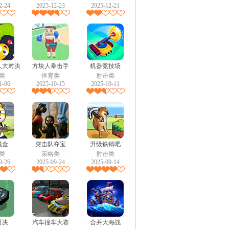
2-24
2025-12-23
2025-12-21
人大对决
方块人拳击手
机器竞技场
类
体育类
射击类
1-06
2025-10-15
2025-10-11
摸金
突击队夺宝
升级铁镐吧
类
策略类
射击类
9-26
2025-09-24
2025-09-14
对决
汽车撞车大赛
合并大海战