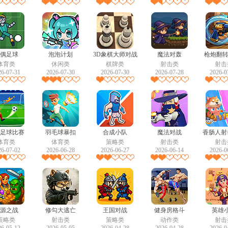
偶足球
泡泡计划
3D象棋大师对战
魔法对轰
枪炮翻转
体育类
休闲类
棋牌类
射击类
射击
26-07-31
2026-07-30
2026-07-30
2026-07-28
2026-0
足球比赛
羽毛球暴扣
合成小队
魔法对战
香肠人射
体育类
体育类
策略类
射击类
射击
26-07-02
2026-06-28
2026-06-27
2026-06-14
2026-0
源之战
修勾大逃亡
王国对战
健身房格斗
英雄
策略类
射击类
策略类
动作类
射击