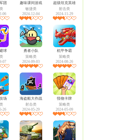
军团
趣味课间游戏
超级坦克英雄
类
敏捷类
射击类
2-06
2024-12-04
2024-11-29
避球
勇者小队
机甲争霸
类
策略类
策略类
9-07
2024-09-03
2024-08-26
技场
海盗船大作战
怪物卡牌
类
射击类
策略类
6-26
2024-05-29
2024-05-09