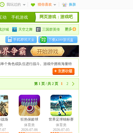
我玩过的
猜你喜欢
换肤
网页游戏
游戏吧
互动
手机游戏
战沙城
天空之舞
三国群英传
安卓手机游戏大全
苹果手机游戏大全
制单个角色或队伍进行战斗。游戏中拥有海量特
第 1 页 / 共 2 页
1
2
存战场
狂热保龄球
世界足球锦标赛
类
体育类
体育类
7-07
2026-07-06
2026-07-05