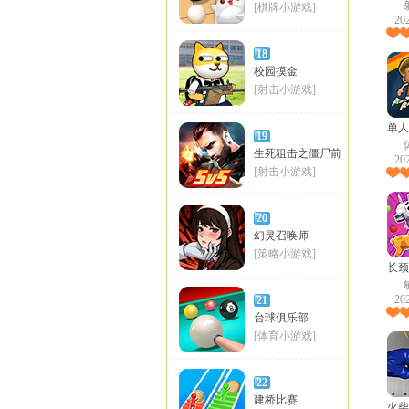
[棋牌小游戏]
20
18
校园摸金
[射击小游戏]
单人
19
生死狙击之僵尸前
20
线
[射击小游戏]
20
幻灵召唤师
[策略小游戏]
长颈
20
21
台球俱乐部
[体育小游戏]
22
建桥比赛
火柴