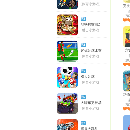
[体育小游戏]
竞技
20
33
地铁狗突围2
[射击小游戏]
34
方
迷你足球比赛
[体育小游戏]
20
35
双人足球
[体育小游戏]
动物
36
大脚车竞技场
20
[体育小游戏]
37
怪兽大乱斗