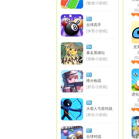
[敏捷小游戏]
20
23
台球高手
[体育小游戏]
24
史
暴走英雄坛
20
[策略小游戏]
25
烽火枪战
[射击小游戏]
进化
26
20
火柴人弓箭对战
[射击小游戏]
27
台球对战