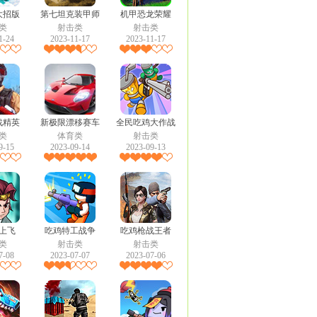
大招版
第七坦克装甲师
机甲恐龙荣耀
类
射击类
射击类
1-24
2023-11-17
2023-11-17
战精英
新极限漂移赛车
全民吃鸡大作战
类
体育类
射击类
9-15
2023-09-14
2023-09-13
上飞
吃鸡特工战争
吃鸡枪战王者
类
射击类
射击类
7-08
2023-07-07
2023-07-06