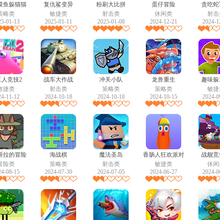
摸鱼躲猫猫
复仇鲨变异
粉刷大比拼
蛋仔冒险
贪吃蛇
策略类
敏捷类
射击类
休闲类
射击
25-01-13
2025-01-11
2025-01-08
2024-12-21
2024-1
豆人竞技2
战车大作战
冲关小队
龙兽重生
趣味躲
敏捷类
射击类
策略类
策略类
敏捷
24-11-12
2024-10-18
2024-10-18
2024-10-15
2024-0
斯拉的冒险
海战棋
魔法圣岛
香肠人狂欢派对
战舰竞
冒险类
策略类
射击类
敏捷类
休闲
24-08-15
2024-07-30
2024-07-05
2024-06-27
2024-0