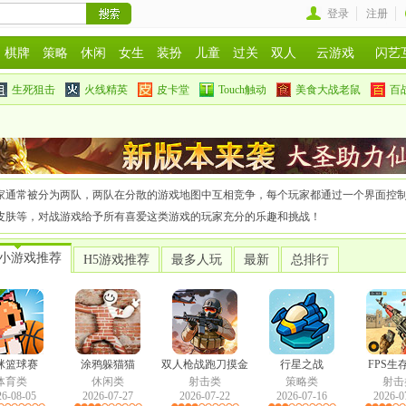
登录
注册
棋牌
策略
休闲
女生
装扮
儿童
过关
双人
云游戏
闪艺
生死狙击
火线精英
皮卡堂
Touch触动
美食大战老鼠
百
家通常被分为两队，两队在分散的游戏地图中互相竞争，每个玩家都通过一个界面控
皮肤等，对战游戏给予所有喜爱这类游戏的玩家充分的乐趣和挑战！
小游戏推荐
H5游戏推荐
最多人玩
最新
总排行
咪篮球赛
涂鸦躲猫猫
双人枪战跑刀摸金
行星之战
FPS生
体育类
休闲类
射击类
策略类
射击
26-08-05
2026-07-27
2026-07-22
2026-07-16
2026-0