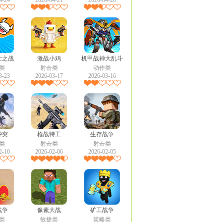
4-24
2026-04-21
2026-04-20
士之战
激战小鸡
机甲战神大乱斗
类
射击类
动作类
3-23
2026-03-17
2026-03-16
冲突
枪战特工
生存战争
类
射击类
射击类
2-10
2026-02-06
2026-02-05
战争
像素大战
矿工战争
类
敏捷类
策略类