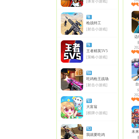
20
[体育小游戏]
8
枪战特工
[射击小游戏]
边
9
20
王者精英5V5
[策略小游戏]
10
吃鸡枪王战场
台
[射击小游戏]
20
11
大富翁
[棋牌小游戏]
12
未来
我就要吃鸡