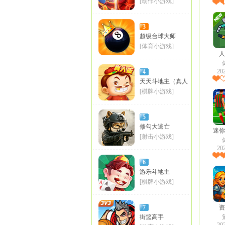
[动作小游戏]
3
超级台球大师
[体育小游戏]
人
20
4
天天斗地主（真人
版）
[棋牌小游戏]
5
修勾大逃亡
迷你
[射击小游戏]
20
6
游乐斗地主
[棋牌小游戏]
7
资
街篮高手