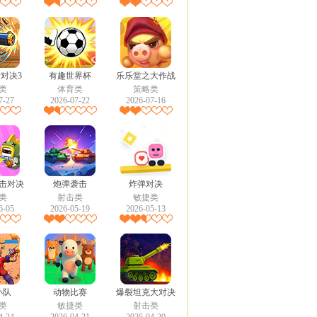
对决3
有趣世界杯
乐乐堂之大作战
类
体育类
策略类
7-27
2026-07-22
2026-07-16
击对决
炮弹袭击
炸弹对决
类
射击类
敏捷类
6-05
2026-05-19
2026-05-13
小队
动物比赛
爆裂坦克大对决
类
敏捷类
射击类