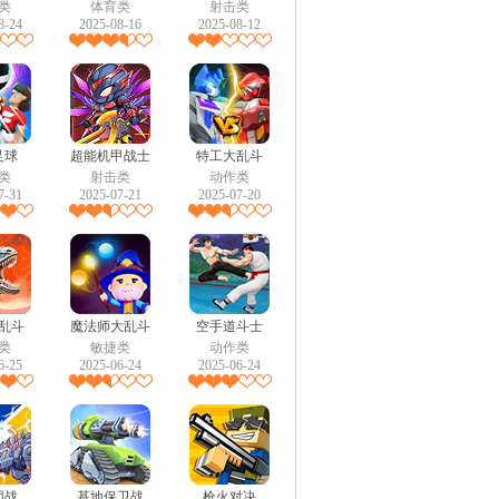
类
体育类
射击类
8-24
2025-08-16
2025-08-12
足球
超能机甲战士
特工大乱斗
类
射击类
动作类
7-31
2025-07-21
2025-07-20
乱斗
魔法师大乱斗
空手道斗士
类
敏捷类
动作类
6-25
2025-06-24
2025-06-24
团战
基地保卫战
枪火对决