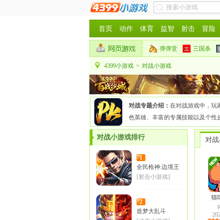
首页
动作
体育
益智
射击
冒险
弹弹堂
三国杀
4399小游戏
>
对战小游戏
对战专题介绍：
在对战游戏中，玩
色英雄、丰富的专属技能以及个性
对战小游戏排行
对战
1
全民枪神:边境王
者
[射击小游戏]
猫
2
造梦大乱斗
20