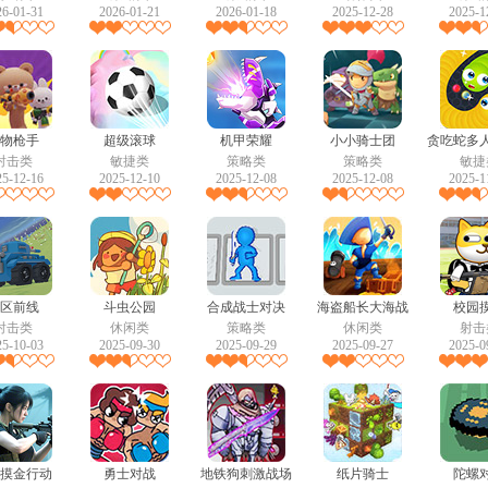
26-01-31
2026-01-21
2026-01-18
2025-12-28
2025-1
物枪手
超级滚球
机甲荣耀
小小骑士团
贪吃蛇多
射击类
敏捷类
策略类
策略类
敏捷
2
25-12-16
2025-12-10
2025-12-08
2025-12-08
2025-1
区前线
斗虫公园
合成战士对决
海盗船长大海战
校园
射击类
休闲类
策略类
休闲类
射击
25-10-03
2025-09-30
2025-09-29
2025-09-27
2025-0
摸金行动
勇士对战
地铁狗刺激战场
纸片骑士
陀螺