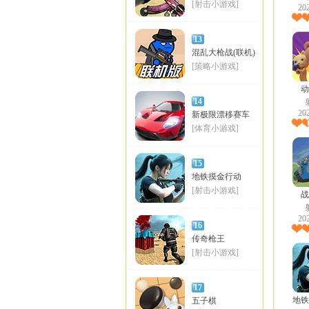
[射击小游戏]
20
13
混乱大枪战(联机)
[策略小游戏]
动
14
20
新极限漂移赛车
[体育小游戏]
15
地铁摸金行动
[射击小游戏]
战
20
16
传奇枪王
[射击小游戏]
17
地铁
五子棋