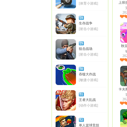
上班
[体育小游戏]
20
28
生存战争
[射击小游戏]
29
秋
狙击战场
[射击小游戏]
20
30
吞噬大作战
[敏捷小游戏]
卡夫
31
20
王者大乱战
[动作小游戏]
32
单人篮球竞技