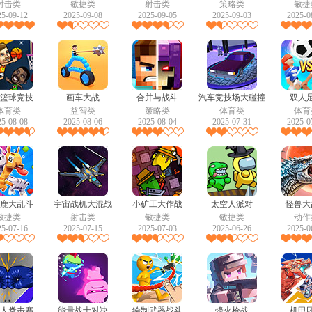
射击类
敏捷类
射击类
策略类
敏捷
25-09-12
2025-09-08
2025-09-05
2025-09-03
2025-0
篮球竞技
画车大战
合并与战斗
汽车竞技场大碰撞
双人
体育类
益智类
策略类
体育类
体育
25-08-08
2025-08-06
2025-08-04
2025-07-31
2025-0
鹿大乱斗
宇宙战机大混战
小矿工大作战
太空人派对
怪兽大
敏捷类
射击类
敏捷类
敏捷类
动作
25-07-16
2025-07-15
2025-07-03
2025-06-26
2025-0
人拳击赛
能量战士对决
绘制武器战斗
烽火枪战
机甲