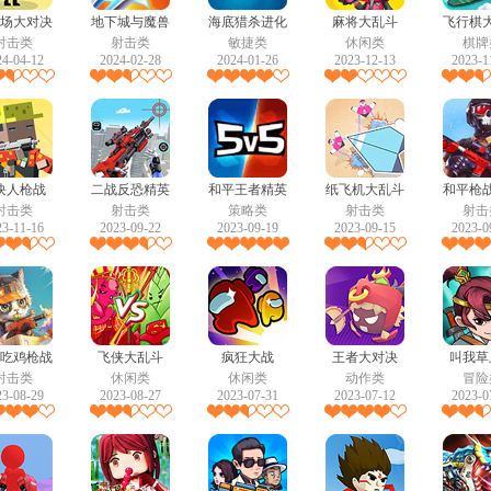
场大对决
地下城与魔兽
海底猎杀进化
麻将大乱斗
飞行棋
射击类
射击类
敏捷类
休闲类
棋牌
24-04-12
2024-02-28
2024-01-26
2023-12-13
2023-1
块人枪战
二战反恐精英
和平王者精英
纸飞机大乱斗
和平枪
射击类
射击类
策略类
射击类
射击
23-11-16
2023-09-22
2023-09-19
2023-09-15
2023-0
吃鸡枪战
飞侠大乱斗
疯狂大战
王者大对决
叫我草
射击类
休闲类
休闲类
动作类
冒险
23-08-29
2023-08-27
2023-07-31
2023-07-12
2023-0