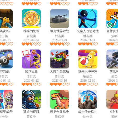
26-05-12
2026-05-05
2026-04-28
2026-04-28
2026-0
缘战场2
神秘的陀螺
坦克世界对战
火柴人弓箭对战
合并骑
射击类
冒险类
射击类
射击类
策略
26-04-13
2026-04-04
2026-03-29
2026-03-24
2026-0
球对战
篮球巨星
大脚车竞技场
糖果人冲冲冲
前线
体育类
体育类
体育类
敏捷类
射击
26-03-13
2026-03-12
2026-03-10
2026-02-10
2026-0
机甲战争
建造与征服
恐龙合并战争
战士传奇格斗
实时
射击类
策略类
策略类
动作类
策略