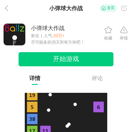
小弹球大作战
首页
返
小弹球大作战
射击
|
人气:
20万+
收藏
举报
尽可能多的消灭所有方块吧！
开始游戏
详情
评论