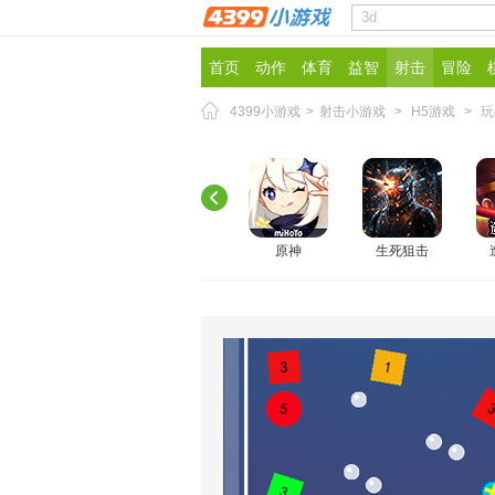
首页
动作
体育
益智
射击
冒险
4399小游戏
>
射击小游戏
>
H5游戏
>
玩
原神
生死狙击