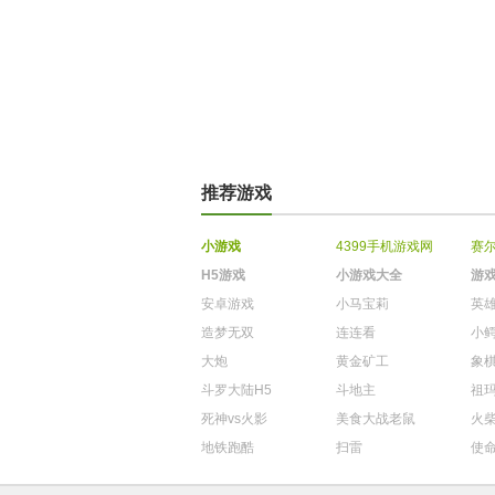
推荐游戏
小游戏
4399手机游戏网
赛
H5游戏
小游戏大全
游
安卓游戏
小马宝莉
英
造梦无双
连连看
小
大炮
黄金矿工
象
斗罗大陆H5
斗地主
祖
死神vs火影
美食大战老鼠
火
地铁跑酷
扫雷
使