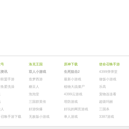
尔号
洛克王国
原神下载
使命召唤手游
戏资讯
双人小游戏
生死狙击2
4399弹弹堂
雄联盟手游
造梦西游
最新小游戏
做饭小游戏
鳄鱼爱洗澡
糖豆人
植物大战僵尸
乐高
棋
泡泡堂
4399云游戏
宠物连连看
玛
三国群英传
塔防游戏
超级玛丽
柴人
好游快爆
好玩的网页游戏
三国杀
命召唤手游下载
无敌版小游戏
单人游戏
3387游戏