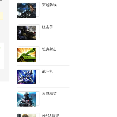
穿越防线
狙击手
坦克射击
战斗机
反恐精英
枪战&特警