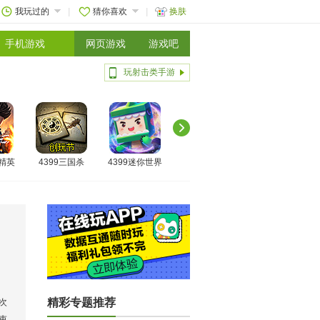
我玩过的
猜你喜欢
换肤
手机游戏
网页游戏
游戏吧
玩射击类手游
线精英
4399三国杀
4399迷你世界
精彩专题推荐
次
束