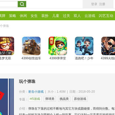
登录
注册
棋牌
策略
休闲
女生
装扮
儿童
过关
双人
云游戏
闪艺互动
个弹珠
造梦无双
4399创世战车
4399弹弹堂
逃跑吧！少年
4399火
玩个弹珠
分类：
射击小游戏
| 大小：1.40M | 日期：2018-05-20
H5游戏
弹球类
挑战类
原创游戏
专题：
介绍：
弹珠在下落的过程不断地与其它方块或圆碰撞，而得到分数。每
结束一轮时方块与圆都会上移一段距离，它们达到一定高度后游戏就结