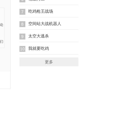
吃鸡枪王战场
7
空间站大战机器人
8
太空大逃杀
9
我就要吃鸡
10
更多