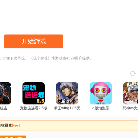
，方便下次再玩。 《玩个弹珠》小游戏由4399用户提供。
狙击
宠物连连看2.5版
拳王wing1.85无
q版泡泡堂
死神vs火
敌版