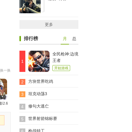
更多
排行榜
月
总
全民枪神:边境
王者
1
开始游戏
换一换
方块世界吃鸡
2
坦克动荡3
3
影2.6
修勾大逃亡
4
世界射箭锦标赛
5
枪战特工
6