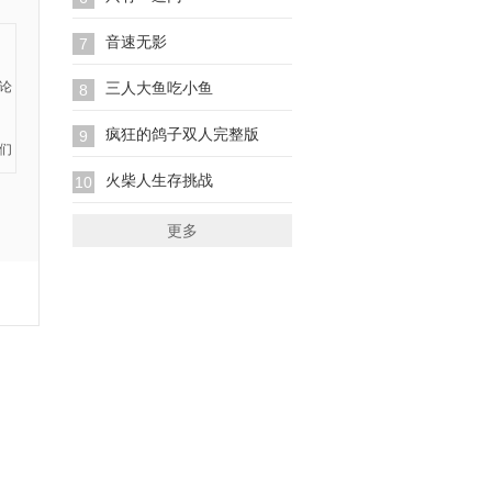
音速无影
7
三人大鱼吃小鱼
8
疯狂的鸽子双人完整版
9
火柴人生存挑战
10
更多