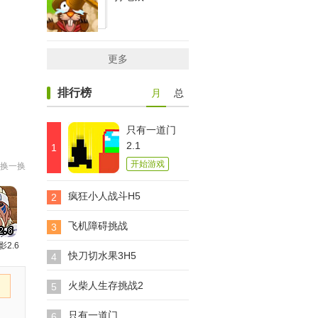
更多
排行榜
月
总
只有一道门
2.1
1
开始游戏
换一换
疯狂小人战斗H5
2
飞机障碍挑战
3
影2.6
快刀切水果3H5
4
火柴人生存挑战2
5
只有一道门
6