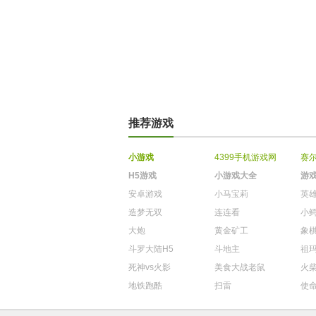
推荐游戏
小游戏
4399手机游戏网
赛
H5游戏
小游戏大全
游
安卓游戏
小马宝莉
英
造梦无双
连连看
小
大炮
黄金矿工
象
斗罗大陆H5
斗地主
祖
死神vs火影
美食大战老鼠
火
地铁跑酷
扫雷
使