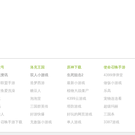
尔号
洛克王国
原神下载
使命召唤手游
戏资讯
双人小游戏
生死狙击2
4399弹弹堂
雄联盟手游
造梦西游
最新小游戏
做饭小游戏
鳄鱼爱洗澡
糖豆人
植物大战僵尸
乐高
棋
泡泡堂
4399云游戏
宠物连连看
玛
三国群英传
塔防游戏
超级玛丽
柴人
好游快爆
好玩的网页游戏
三国杀
命召唤手游下载
无敌版小游戏
单人游戏
3387游戏