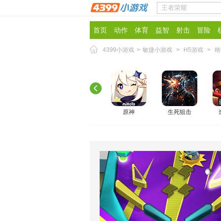
首页
动作
体育
益智
射击
冒险
4399小游戏
>
敏捷小游戏
>
H5游戏
>
格
原神
生死狙击