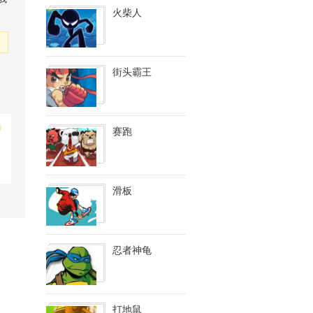
火柴人
街头霸王
赛跑
滑板
忍者神龟
打地鼠