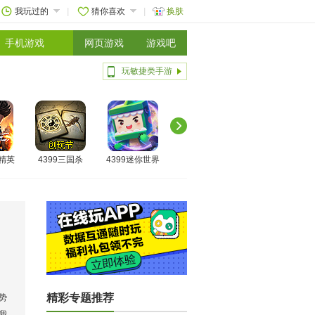
我玩过的
猜你喜欢
换肤
手机游戏
网页游戏
游戏吧
玩敏捷类手游
线精英
4399三国杀
4399迷你世界
精彩专题推荐
势
我