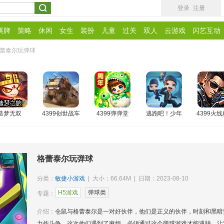
登录
注册
棋牌
策略
休闲
女生
装扮
儿童
过关
双人
云游戏
闪艺互动
蕾泰尔玩弹球
造梦无双
4399创世战车
4399弹弹堂
逃跑吧！少年
4399火
格蕾泰尔玩弹球
分类：
敏捷小游戏
| 大小：66.64M | 日期：2023-08-10
H5游戏
弹球类
专题：
介绍：
仓鼠与格蕾泰尔是一对好伙伴，他们是正义的伙伴，时刻和黑暗
力作斗争，这次他们遇到了麻烦，必须通过这个弹球游戏才能逃脱，让