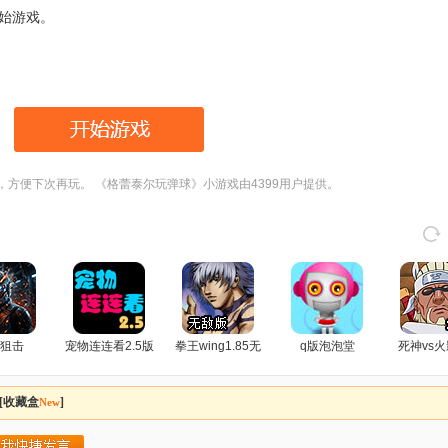
开始游戏。
，方便下次再玩。 《格蕾泰尔玩弹球》小游戏由4399用户提供。
狙击
宠物连连看2.5版
拳王wing1.85无
q版泡泡堂
死神vs火
敌版