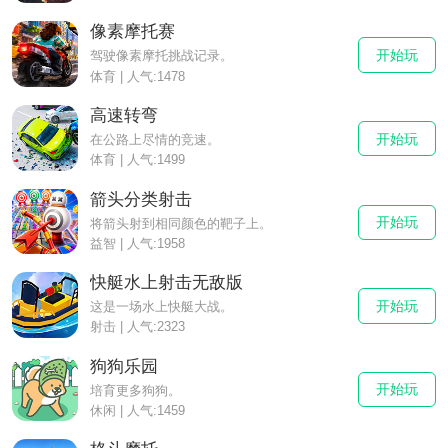
像素摩托赛
开始玩
驾驶像素摩托挑战记录。
体育 | 人气:1478
高速转弯
开始玩
在公路上尽情的竞速。
体育 | 人气:1499
箭头分类射击
开始玩
将箭头射到相同颜色的靶子上。
益智 | 人气:1958
快艇水上射击无敌版
开始玩
这是一场水上快艇大战。
射击 | 人气:2323
狗狗乐园
开始玩
培育更多狗狗。
休闲 | 人气:1459