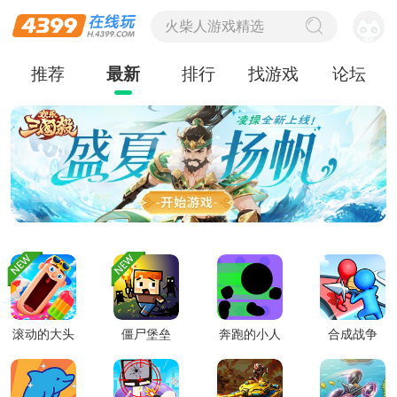
双人游戏
推荐
最新
排行
找游戏
论坛
双人
滚动的大头
僵尸堡垒
奔跑的小人
合成战争