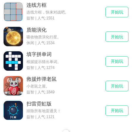
连线方框
开始玩
连线方框，快来对战吧。
益智 | 人气:1551
质能演化
开始玩
吸收物质演化行星。
休闲 | 人气:1534
填字拼单词
开始玩
根据提示猜出单词。
益智 | 人气:1274
救援炸弹老鼠
开始玩
小老鼠之屋。
益智 | 人气:1849
扫雷霓虹版
开始玩
排除所有地雷通关！
益智 | 人气:1121