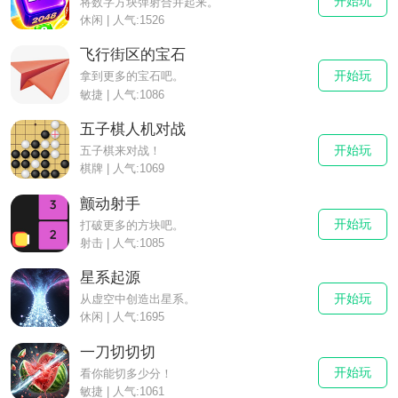
开始玩
将数字方块弹射合并起来。
休闲 | 人气:1526
飞行街区的宝石
开始玩
拿到更多的宝石吧。
敏捷 | 人气:1086
五子棋人机对战
开始玩
五子棋来对战！
棋牌 | 人气:1069
颤动射手
开始玩
打破更多的方块吧。
射击 | 人气:1085
星系起源
开始玩
从虚空中创造出星系。
休闲 | 人气:1695
一刀切切切
开始玩
看你能切多少分！
敏捷 | 人气:1061