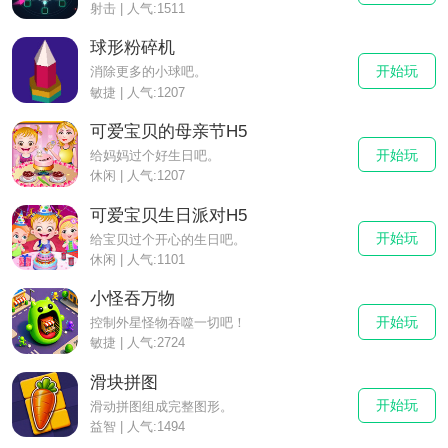
射击 | 人气:1511
球形粉碎机
开始玩
消除更多的小球吧。
敏捷 | 人气:1207
可爱宝贝的母亲节H5
开始玩
给妈妈过个好生日吧。
休闲 | 人气:1207
可爱宝贝生日派对H5
开始玩
给宝贝过个开心的生日吧。
休闲 | 人气:1101
小怪吞万物
开始玩
控制外星怪物吞噬一切吧！
敏捷 | 人气:2724
滑块拼图
开始玩
滑动拼图组成完整图形。
益智 | 人气:1494