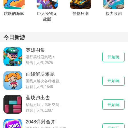
跳跃的海豚
巨人怪物无
怪物狂潮
接力收割
敌版
今日新游
英雄召集
开始玩
进行英雄召集吧！
射击 | 人气:2525
画线解决难题
开始玩
画线来解决各种难题。
益智 | 人气:1546
蓝块跑出去
开始玩
移动方块，逃出空间。
益智 | 人气:1087
2048弹射合并