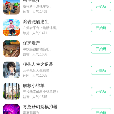
格斗摩托
开始玩
赢得格斗摩托车赛。
体育 | 人气:1498
熔岩跑酷逃生
开始玩
在熔岩平台上跑酷逃离。
敏捷 | 人气:1471
保护遗产
开始玩
寻找隐藏的物品吧。
益智 | 人气:1636
模拟人生之逆袭
开始玩
从平凡到人生巅峰！
休闲 | 人气:1055
解救小绵羊
开始玩
寻找线索解救小绵羊吧！
益智 | 人气:1515
毒蘑菇幻觉模拟器
开始玩
毒蘑菇识别！