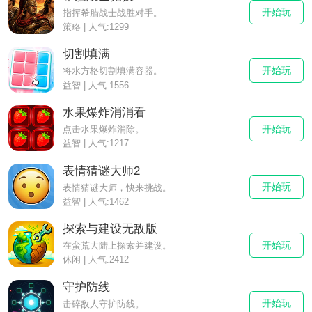
开始玩
指挥希腊战士战胜对手。
策略 | 人气:1299
切割填满
开始玩
将水方格切割填满容器。
益智 | 人气:1556
水果爆炸消消看
开始玩
点击水果爆炸消除。
益智 | 人气:1217
表情猜谜大师2
开始玩
表情猜谜大师，快来挑战。
益智 | 人气:1462
探索与建设无敌版
开始玩
在蛮荒大陆上探索并建设。
休闲 | 人气:2412
守护防线
开始玩
击碎敌人守护防线。