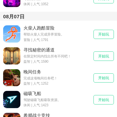
休闲 | 人气:1052
08月07日
火柴人跑酷冒险
开始玩
帮助火柴人完成异界冒险。
冒险 | 人气:1791
寻找秘密的通道
开始玩
在限定时间内找出所有不同吧！
益智 | 人气:1590
晚间任务
开始玩
完成这项晚间任务吧！
益智 | 人气:1252
磁吸飞船
开始玩
驾驶磁吸飞船吸取资源。
休闲 | 人气:1423
希腊战士竞技