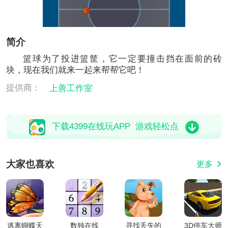
简介
篮球为了投进篮筐，它一定要撞击挡在面前的砖
块，现在我们就来一起来帮帮它吧！
提供商：
上善工作室
下载4399在线玩APP 游戏轻松点
大家也喜欢
更多
逃离蝴蝶天
数独在线
寻找丢失的
3D停车大师