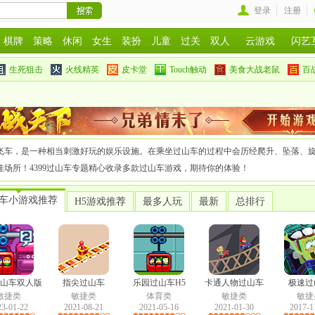
登录
注册
棋牌
策略
休闲
女生
装扮
儿童
过关
双人
云游戏
闪艺
生死狙击
火线精英
皮卡堂
Touch触动
美食大战老鼠
百
飞车，是一种相当刺激好玩的娱乐设施。在乘坐过山车的过程中会历经爬升、坠落、
场所！4399过山车专题精心收录多款过山车游戏，期待你的体验！
车小游戏推荐
H5游戏推荐
最多人玩
最新
总排行
山车双人版
指尖过山车
乐园过山车H5
卡通人物过山车
极速过
敏捷类
敏捷类
体育类
敏捷类
敏捷
H5
23-01-22
2021-08-21
2021-05-16
2021-01-30
2017-1