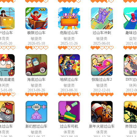
中过山车
极限过山车
危险过山车
过山车冲刺
趣味过
体育类
敏捷类
敏捷类
敏捷类
益智
26-05-20
2026-05-18
2025-11-26
2025-06-01
2021-0
轨道建造
海底过山车
地狱过山车
惊险过山车2
DIY
休闲类
敏捷类
敏捷类
敏捷类
休闲
15-01-09
2013-09-26
2013-08-31
2012-12-01
2012-0
鱼过山车
新幻想过山车
过山车司机
新年火箭过山车
炸毁过
体育类
敏捷类
体育类
体育类
益智