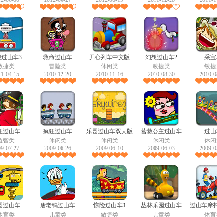
12-06-30
2012-06-27
2012-06-19
2011-12-28
2011-1
想过山车3
救命过山车
开心列车中文版
幻想过山车2
采宝
敏捷类
冒险类
休闲类
敏捷类
敏捷
11-04-15
2010-12-20
2010-11-16
2010-08-30
2010-0
狂过山车
疯狂过山车
乐园过山车双人版
营救公主过山车
过山
益智类
休闲类
休闲类
休闲类
休闲
09-07-27
2009-06-26
2009-06-10
2009-06-03
2009-0
园过山车
唐老鸭过山车
惊险过山车3
丛林乐园过山车
过山车摩
体育类
儿童类
敏捷类
儿童类
体育