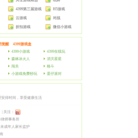
男生游戏精选
纸牌
4399第三届游戏
H5游戏
开发大赛
云游戏
对战
折扣游戏
微信小游戏
明觉醒
4399游戏盒
4399小游戏
4399在线玩
森林冰火人
消灭星星
闯关
格斗
小游戏免费秒玩
蛋仔派对
。
理安排时间，享受健康生活
馈
| 关注：
峰律师事务所
未成年人家长监护
所有