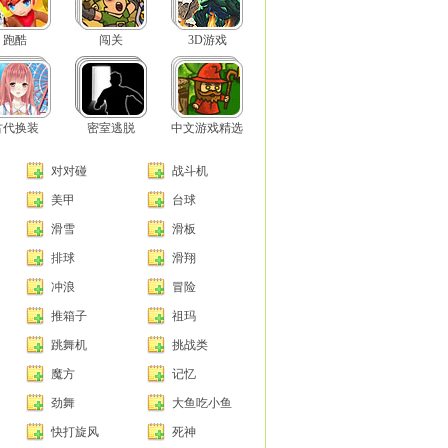
跑酷
闯关
3D游戏
古代换装
密室逃脱
中文游戏精选
对对碰
战斗机
美甲
台球
滑雪
滑板
排球
滑翔
冲浪
冒险
推箱子
祖玛
跳舞机
挑战类
魔方
记忆
劲舞
大鱼吃小鱼
快打旋风
死神