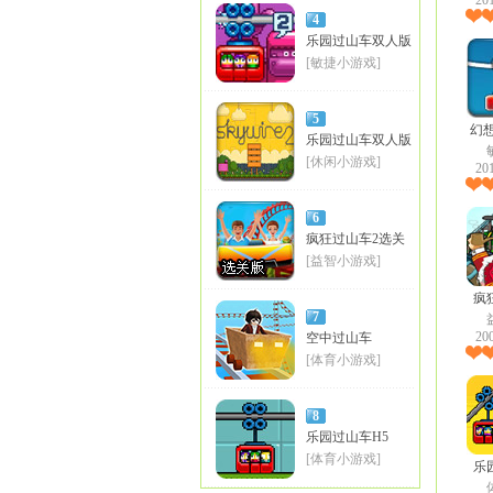
20
4
乐园过山车双人版
H5
[敏捷小游戏]
5
幻
乐园过山车双人版
[休闲小游戏]
20
6
疯狂过山车2选关
版
[益智小游戏]
疯
7
20
空中过山车
[体育小游戏]
8
乐园过山车H5
[体育小游戏]
乐