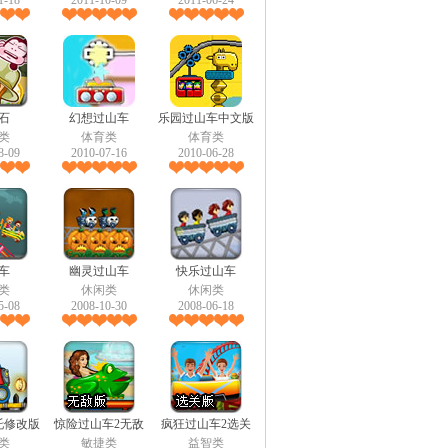
1-18
2011-10-09
2011-06-24
石
幻想过山车
乐园过山车中文版
类
体育类
体育类
8-09
2010-07-16
2010-06-28
车
幽灵过山车
快乐过山车
类
休闲类
休闲类
5-08
2008-10-30
2008-06-18
托修改版
惊险过山车2无敌
疯狂过山车2选关
类
敏捷类
益智类
版
版