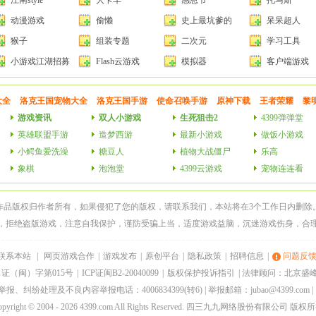
江南style
大卡车
感恩节
托马斯
动漫游戏
偷懒
史上最坑爹的
呆呆超人
猴子
组装专题
二次元
学习工具
小游戏江湖招募
Flash云游戏
模拟器
客户端游戏
令
大全
洛克王国宠物大全
洛克王国手游
使命召唤手游
原神下载
王者荣耀
黎
游戏资讯
双人小游戏
生死狙击2
4399弹弹堂
英雄联盟手游
造梦西游
最新小游戏
做饭小游戏
小鳄鱼爱洗澡
糖豆人
植物大战僵尸
乐高
象棋
泡泡堂
4399云游戏
宠物连连看
作品版权归作者所有，如果侵犯了您的版权，请
联系我们
，本站将在3个工作日内删除
，拒绝盗版游戏，注意自我保护，谨防受骗上当，适度游戏益脑，沉迷游戏伤身，合
联系本站
|
网页游戏合作
|
游戏发布
|
原创平台
|
隐私政策
|
招聘信息
|
问题反
证（闽）字第015号
|
ICP证闽B2-20040099
|
版权保护投诉指引
| 法律顾问：北京盛
纠纷处理及不良内容举报电话：4006834399(转6) | 举报邮箱：jubao@4399.com |
opyright © 2004 - 2026 4399.com All Rights Reserved. 四三九九网络股份有限公司 版权