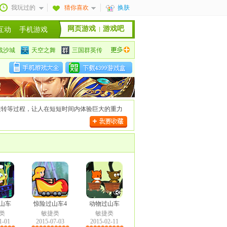
我玩过的
猜你喜欢
换肤
网页游戏
游戏吧
互动
手机游戏
战沙城
天空之舞
三国群英传
安卓手机游戏大全
苹果手机游戏大全
旋转等过程，让人在短短时间内体验巨大的重力
山车
惊险过山车4
动物过山车
类
敏捷类
敏捷类
1-01
2015-07-03
2015-02-11