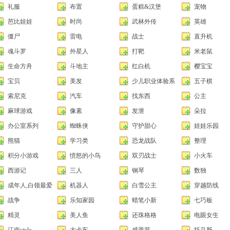
礼服
布置
蛋糕&汉堡
宠物
芭比娃娃
时尚
武林外传
英雄
僵尸
雷电
战士
直升机
魂斗罗
外星人
打靶
米老鼠
生命方舟
斗地主
红白机
樱宝宝
宝贝
美发
少儿职业体验系
五子棋
列
索尼克
汽车
找东西
公主
麻球游戏
像素
发泄
朵拉
办公室系列
蜘蛛侠
守护甜心
娃娃乐园
熊猫
学习类
恐龙战队
整理
积分小游戏
愤怒的小鸟
双刃战士
小火车
西游记
三人
钢琴
数独
成年人,白领最爱
机器人
白雪公主
穿越防线
战争
乐知家园
蜡笔小新
七巧板
精灵
美人鱼
还珠格格
电眼女生