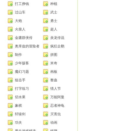
打工挣钱
种植
过山车
武士
大炮
勇士
火柴人
超人
金庸群侠传
炎龙传说
奥库兹的冒险者
疯狂企鹅
制作
拼图
少年骇客
米奇
魔幻习题
画板
狙击手
整蛊
打字练习
情人节
切水果
万能阿曼
象棋
忍者神龟
轩辕剑
灭害虫
功夫
动画