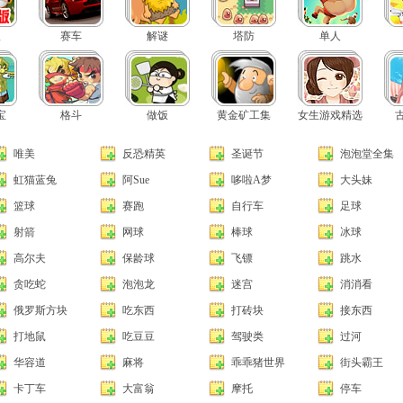
版
赛车
解谜
塔防
单人
宝
格斗
做饭
黄金矿工集
女生游戏精选
唯美
反恐精英
圣诞节
泡泡堂全集
虹猫蓝兔
阿Sue
哆啦A梦
大头妹
篮球
赛跑
自行车
足球
射箭
网球
棒球
冰球
高尔夫
保龄球
飞镖
跳水
贪吃蛇
泡泡龙
迷宫
消消看
俄罗斯方块
吃东西
打砖块
接东西
打地鼠
吃豆豆
驾驶类
过河
华容道
麻将
乖乖猪世界
街头霸王
卡丁车
大富翁
摩托
停车