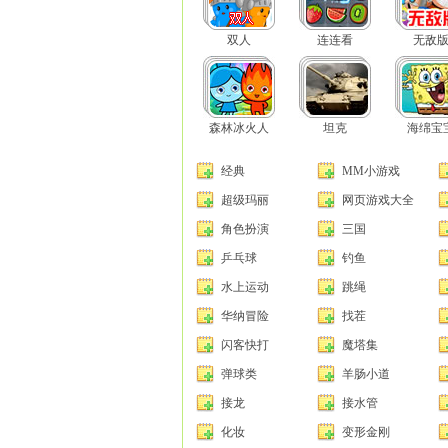
双人
连连看
无敌
森林冰火人
坦克
海绵宝
经典
MM小游戏
超级玛丽
网页游戏大全
角色扮演
三国
乒乓球
钓鱼
水上运动
跳绳
华纳冒险
找茬
闪客快打
魔塔集
弹球类
羊肠小道
接龙
接水管
化妆
变形金刚