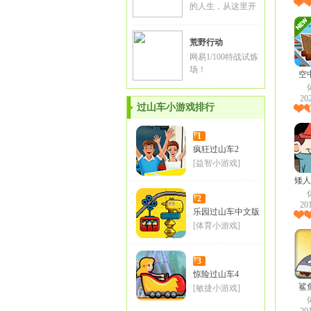
的人生，从这里开
始！
荒野行动
网易1/100特战试炼
场！
空
20
过山车小游戏排行
1
疯狂过山车2
[益智小游戏]
矮人
2
20
乐园过山车中文版
[体育小游戏]
3
惊险过山车4
鲨
[敏捷小游戏]