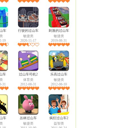
山车
行驶的过山车
刺激的过山车
类
敏捷类
敏捷类
2-19
2020-11-17
2019-08-31
过山车
过山车司机2
乐高过山车
类
体育类
敏捷类
8-31
2012-08-31
2012-08-10
山车
丛林过山车
疯狂过山车2
类
敏捷类
益智类