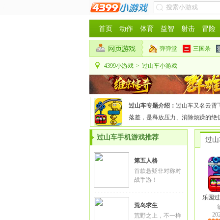
首页
动作
体育
益智
射击
冒险
弹弹堂
三国杀
4399小游戏
>
过山车小游戏
过山车专题介绍：
过山车又名云霄
落差，是释放压力、消除烦躁的绝佳
过山车手机游戏推荐
过山
第五人格
首款悬疑非对称对
战手游！
乐园过
荒岛求生
20
荒野之上，不一样