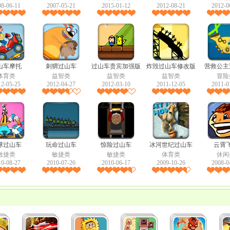
08-06-11
2007-05-21
2015-01-12
2012-08-21
2012-0
山车摩托
刺猬过山车
过山车贵宾加强版
炸毁过山车修改版
营救公主
体育类
益智类
益智类
益智类
冒险
12-05-25
2012-04-27
2012-03-10
2011-12-05
2011-0
球过山车
玩命过山车
惊险过山车
冰河世纪过山车
云霄
敏捷类
敏捷类
敏捷类
体育类
休闲
10-08-27
2010-07-26
2010-06-17
2009-10-26
2008-0