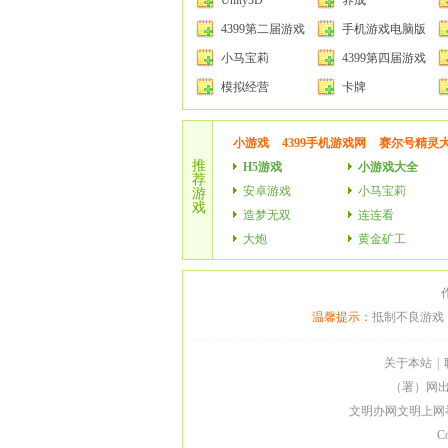
Unity3D
养成
4399第二届游戏
手机游戏电脑版
开发大赛
小马宝莉
4399第四届游戏
开发大赛
模拟经营
卡牌
小游戏
4399手机游戏网
赛尔号精灵
推
H5游戏
小游戏大全
荐
安卓游戏
小马宝莉
游
戏
造梦无双
连连看
大炮
黄金矿工
温馨提示：
抵制不良游戏
关于本站
|
（署）网出
文明办网文明上网举报、
C