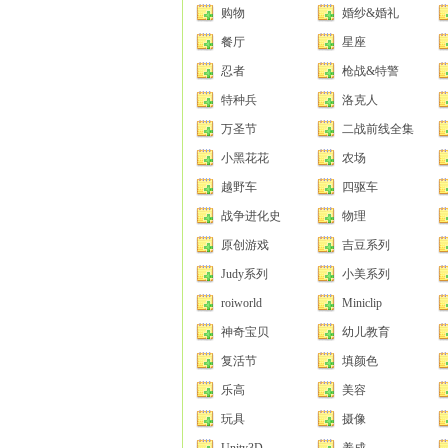
购物
婚纱&婚礼
餐厅
星座
忍者
枪战&特警
特种兵
洛克人
万圣节
二战前线全集
小黑花花
农场
越野车
四驱车
战争进化史
物理
原创游戏
吉豆系列
Judy系列
小美系列
roiworld
Miniclip
神奇宝贝
幼儿教育
复活节
填颜色
乐高
美容
玩具
摄像