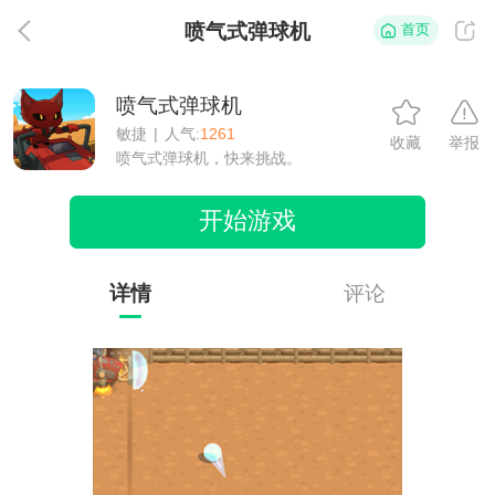
喷气式弹球机
首页
返
喷气式弹球机
敏捷
|
人气:
1261
收藏
举报
喷气式弹球机，快来挑战。
开始游戏
详情
评论