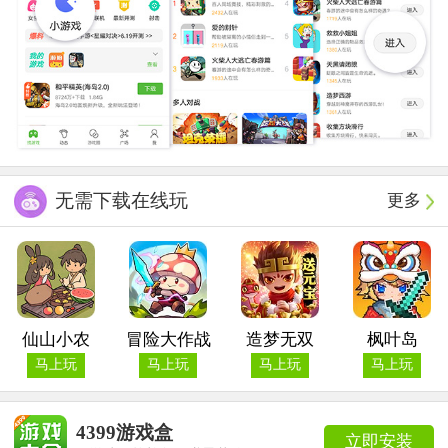
无需下载在线玩
更多
仙山小农
冒险大作战
造梦无双
枫叶岛
马上玩
马上玩
马上玩
马上玩
4399游戏盒
立即安装