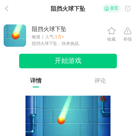
阻挡火球下坠
首页
返
阻挡火球下坠
敏捷
|
人气:
1万+
收藏
举报
阻挡火球下坠，快来挑战。
开始游戏
详情
评论