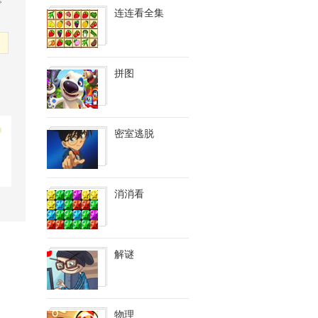
连连看全集
拼图
密室逃脱
消消看
解谜
物理