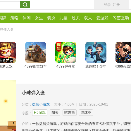
登录
注册
棋牌
策略
休闲
女生
装扮
儿童
过关
双人
云游戏
闪艺互动
球弹入盒
造梦无双
4399创世战车
4399弹弹堂
逃跑吧！少年
4399火
小球弹入盒
分类：
益智小游戏
| 大小：4.60M | 日期：2025-10-01
H5游戏
闯关
吃东西
弹球类
专题：
介绍：
一款益智类游戏，游戏内你需要合理的布置各种弹跳平台，调整
跳平台的角度，让下落的小球能准确的弹射入目标盒子内，快来试试吧