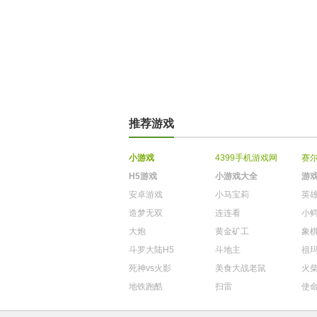
推荐游戏
小游戏
4399手机游戏网
赛
H5游戏
小游戏大全
游
安卓游戏
小马宝莉
英
造梦无双
连连看
小
大炮
黄金矿工
象
斗罗大陆H5
斗地主
祖
死神vs火影
美食大战老鼠
火
地铁跑酷
扫雷
使