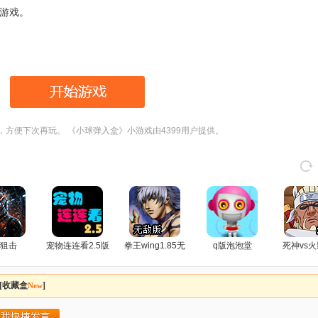
游戏。
，方便下次再玩。 《小球弹入盒》小游戏由4399用户提供。
狙击
宠物连连看2.5版
拳王wing1.85无
q版泡泡堂
死神vs火
敌版