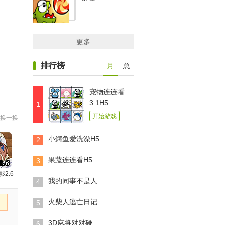
更多
排行榜
月
总
宠物连连看
3.1H5
1
开始游戏
换一换
小鳄鱼爱洗澡H5
2
果蔬连连看H5
3
影2.6
我的同事不是人
4
火柴人逃亡日记
5
3D麻将对对碰
6