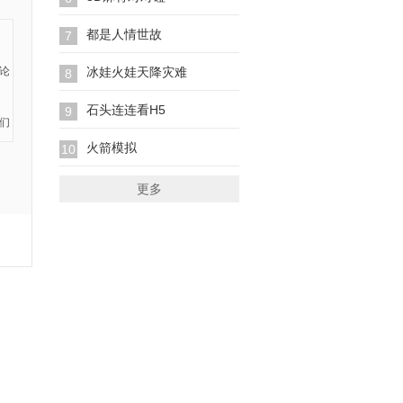
都是人情世故
7
冰娃火娃天降灾难
8
石头连连看H5
9
火箭模拟
10
更多