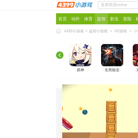
首页
动作
体育
益智
射击
冒险
4399小游戏
>
益智小游戏
>
H5游戏
>
小
原神
生死狙击