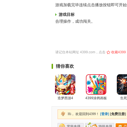
游戏加载完毕连续点击播放按钮即可开始
游戏目标
合理操作，成功闯关。
请记住本站网址
4399.com
，点击
收藏4399
猜你喜欢
造梦西游4
4399涂鸦画板
生死