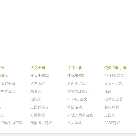
尔号
洛克王国
原神下载
使命召唤手游
戏资讯
双人小游戏
生死狙击2
4399弹弹堂
雄联盟手游
造梦西游
最新小游戏
做饭小游戏
鳄鱼爱洗澡
糖豆人
植物大战僵尸
乐高
棋
泡泡堂
4399云游戏
宠物连连看
玛
三国群英传
塔防游戏
超级玛丽
柴人
好游快爆
好玩的网页游戏
三国杀
命召唤手游下载
无敌版小游戏
单人游戏
3387游戏