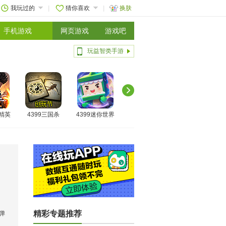
我玩过的
猜你喜欢
换肤
手机游戏
网页游戏
游戏吧
玩益智类手游
线精英
4399三国杀
4399迷你世界
精彩专题推荐
弹
。