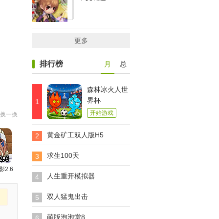
更多
排行榜
月
总
森林冰火人世
界杯
1
开始游戏
换一换
黄金矿工双人版H5
2
求生100天
3
影2.6
人生重开模拟器
4
双人猛鬼出击
5
萌版泡泡堂8
6