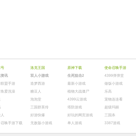
尔号
洛克王国
原神下载
使命召唤手游
戏资讯
双人小游戏
生死狙击2
4399弹弹堂
雄联盟手游
造梦西游
最新小游戏
做饭小游戏
鳄鱼爱洗澡
糖豆人
植物大战僵尸
乐高
棋
泡泡堂
4399云游戏
宠物连连看
玛
三国群英传
塔防游戏
超级玛丽
柴人
好游快爆
好玩的网页游戏
三国杀
命召唤手游下载
无敌版小游戏
单人游戏
3387游戏