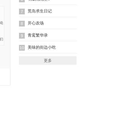
荒岛求生日记
7
开心农场
8
青鸾繁华录
9
美味的街边小吃
10
更多