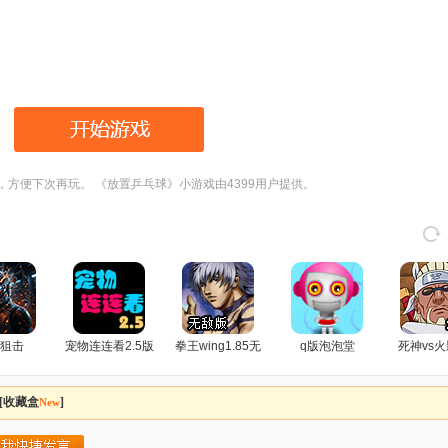
，方便下次再玩。 《放置乒乓球》小游戏由4399用户提供。
狙击
宠物连连看2.5版
拳王wing1.85无
q版泡泡堂
死神vs火
敌版