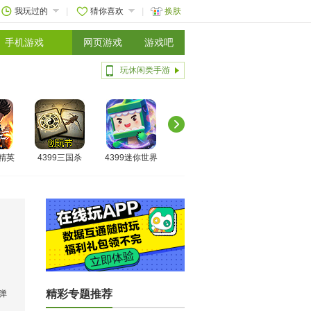
我玩过的
猜你喜欢
换肤
手机游戏
网页游戏
游戏吧
玩休闲类手游
线精英
4399三国杀
4399迷你世界
精彩专题推荐
弹