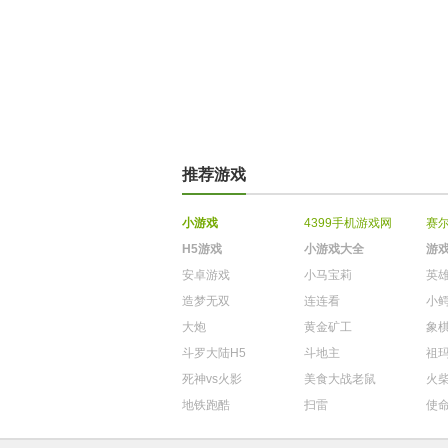
推荐游戏
小游戏
4399手机游戏网
赛
H5游戏
小游戏大全
游
安卓游戏
小马宝莉
英
造梦无双
连连看
小
大炮
黄金矿工
象
斗罗大陆H5
斗地主
祖
死神vs火影
美食大战老鼠
火
地铁跑酷
扫雷
使