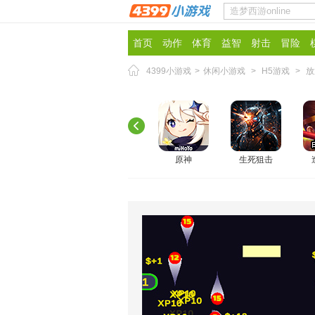
首页
动作
体育
益智
射击
冒险
4399小游戏
>
休闲小游戏
>
H5游戏
>
放
原神
生死狙击