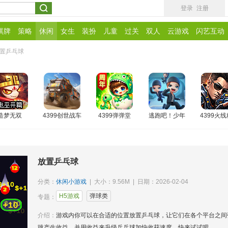
登录
注册
棋牌
策略
休闲
女生
装扮
儿童
过关
双人
云游戏
闪艺互动
置乒乓球
造梦无双
4399创世战车
4399弹弹堂
逃跑吧！少年
4399火
放置乒乓球
分类：
休闲小游戏
| 大小：9.56M | 日期：2026-02-04
H5游戏
弹球类
专题：
介绍：
游戏内你可以在合适的位置放置乒乓球，让它们在各个平台之间
跳产生收益，并用收益来升级乒乓球加快收获速度，快来试试吧。