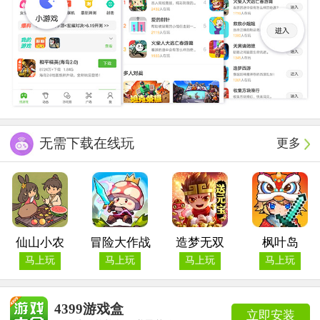
无需下载在线玩
更多
仙山小农
冒险大作战
造梦无双
枫叶岛
马上玩
马上玩
马上玩
马上玩
4399游戏盒
立即安装