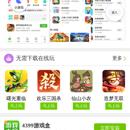
无需下载在线玩
更多
曙光重临
欢乐三国杀
仙山小农
造梦无双
马上玩
马上玩
马上玩
马上玩
4399游戏盒
立即安装