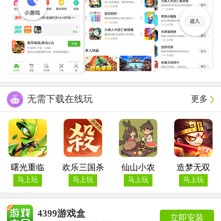
无需下载在线玩
更多
曙光重临
欢乐三国杀
仙山小农
造梦无双
马上玩
马上玩
马上玩
马上玩
4399游戏盒
立即安装