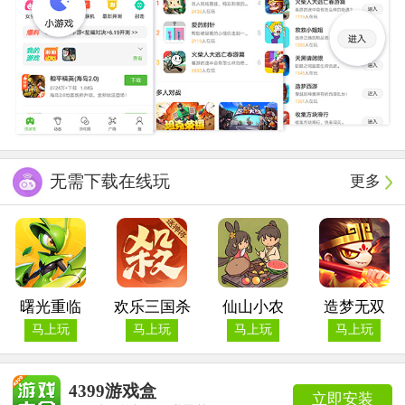
无需下载在线玩
更多
曙光重临
欢乐三国杀
仙山小农
造梦无双
马上玩
马上玩
马上玩
马上玩
4399游戏盒
立即安装