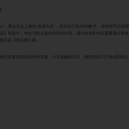
公
戏
ow”，再点击右上角的“发表作品”，登录自己的4399帐号，这样就可以将
品】列表中；本站为防止低俗内容的出现，成功发表的作品需要通过审核
王
显示在【作品榜】哦。
有好多套定制的这样的衣服，今天是她的生日，她想把自己打扮成和颐公
公
公