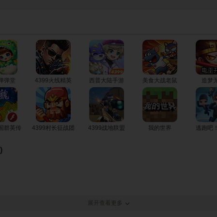
公
9弹弹堂
4399火线精英
西普大陆手游
美食大战老鼠
造梦
苏
三国群英传
4399村长征战团
4399战地联盟
我的世界
逃跑吧
迪
)
朵
展开查看更多