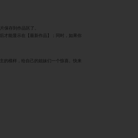
主和青蛙王
芭比公主找字
可爱宝贝小公
子
母
主
图片保存到作品区了。
后才能显示在【最新作品】；同时，如果你
子被抢走了
印第安公主
公主12扑克牌
主的模样，给自己的姐妹们一个惊喜。快来
主大营救
可爱宝贝变身
公主婚纱设计
小公主
师
主的城堡蛋
倾世皇妃
妮妮公主要出
糕3
嫁