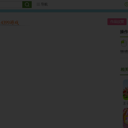
导航
操作
游戏
如果
右上
相
可以
作品
中；
要通
你的
王
【作
如何
游戏