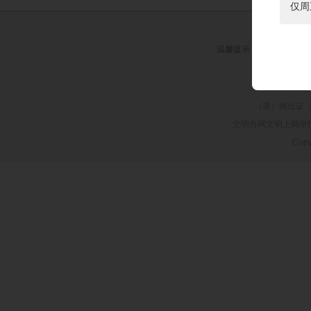
仅周
温馨提示：
抵制不良游戏
关
（署）网出证（
文明办网文明上网举报、纠
Copy