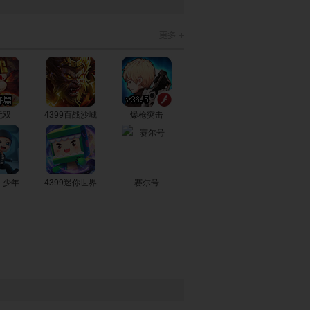
主爱清洁
武则天秘史
可爱小公主
无双
菲亚的魔法
4399百战沙城
公主换衣
苏菲亚和安伯
爆枪突击
屋
的下午茶
！少年
4399迷你世界
赛尔号
斯尼公主翻
设计索非亚公
长发公主的时
牌
主
装设计
拉公主救骑
仙剑公主
贝尔公主大变
士
身