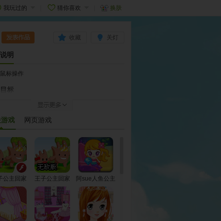
我玩过的
猜你喜欢
换肤
收藏
关灯
说明
鼠标操作
目标
扮的漂亮，别忘了点击游戏中的“show”，再点击
角的“发表作品”，登录自己的4399帐号，这样就
关游戏
网页游戏
将图片保存到作品区了。
成功发表后，会立即显示在【我的作品】列表
本站为防止低俗内容的出现，成功发表的作品需
过审核后才能显示在【最新作品】；同时，如果
作品很棒，有很多玩家献花，就有可能显示在
子公主回家
王子公主回家
阿sue人鱼公主
品榜】哦。
记
记无敌版
开始
加载完毕点击两次[开始]即可进入游戏