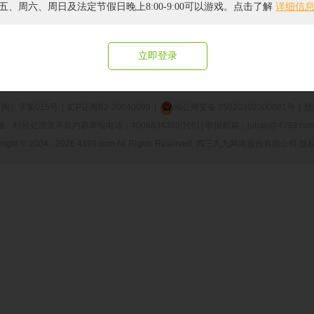
五、周六、周日及法定节假日晚上8:00-9:00可以游戏。点击了解
详细信
作品版权归作者所有，如果侵犯了您的版权，请
联系我们
，本站将在3个工作日内删除
，拒绝盗版游戏，注意自我保护，谨防受骗上当，适度游戏益脑，沉迷游戏伤身，合
立即登录
于本站
|
联系本站
|
游戏发布
|
原创平台
|
招聘信息
|
隐私政策
|
问题反馈
|
闽）字第015号
|
ICP证闽B2-20040099
|
闽公网安备 35020302000081号
|
版
纷处理及不良内容举报电话：4006834399(转6) | 举报邮箱：jubao@4399.com 
right © 2004 -
2026 4399.com All Rights Reserved. 四三九九网络股份有限公司 