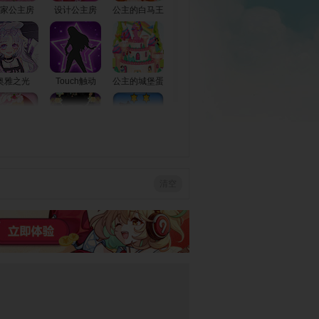
家公主房
设计公主房
公主的白马王
子
奥雅之光
Touch触动
公主的城堡蛋
糕2
主的花园
公主嫁到
追星公主
清空
比公主改造
睡美人的爱情
灰姑娘变公主
比公主魅力
芭比的公主梦
绚丽公主装
学院