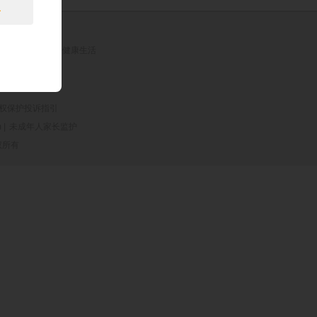
息
。
理安排时间，享受健康生活
权保护投诉指引
|
未成年人家长监护
版权所有