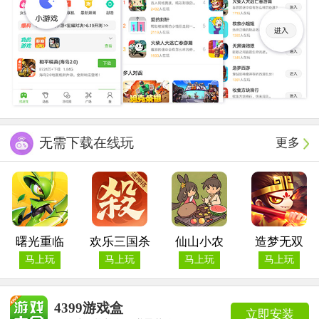
无需下载在线玩
更多
曙光重临
欢乐三国杀
仙山小农
造梦无双
马上玩
马上玩
马上玩
马上玩
4399游戏盒
立即安装