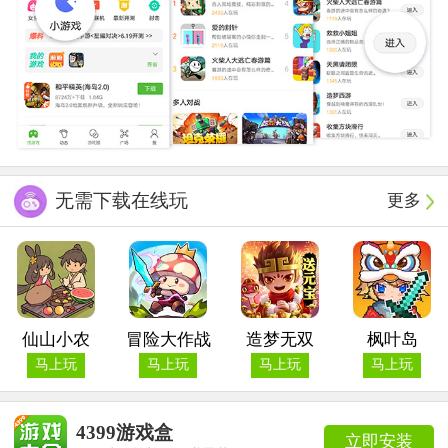
无需下载在线玩
更多
仙山小农
冒险大作战
造梦无双
枫叶岛
马上玩
马上玩
马上玩
马上玩
4399游戏盒
立即安装