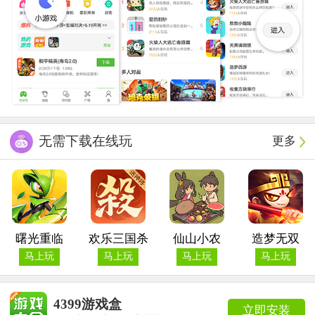
无需下载在线玩
更多
曙光重临
欢乐三国杀
仙山小农
造梦无双
马上玩
马上玩
马上玩
马上玩
4399游戏盒
立即安装