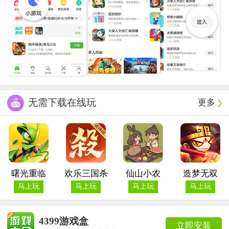
无需下载在线玩
更多
曙光重临
欢乐三国杀
仙山小农
造梦无双
马上玩
马上玩
马上玩
马上玩
4399游戏盒
立即安装