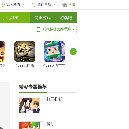
我玩过的
猜你喜欢
换肤
手机游戏
网页游戏
游戏吧
玩模拟经营类手游
线精英
4399三国杀
4399迷你世界
精彩专题推荐
打工挣钱
餐厅
乐