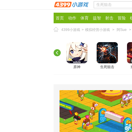
首页
动作
体育
益智
射击
冒险
4399小游戏
>
模拟经营小游戏
>
阿Sue
>
原神
生死狙击