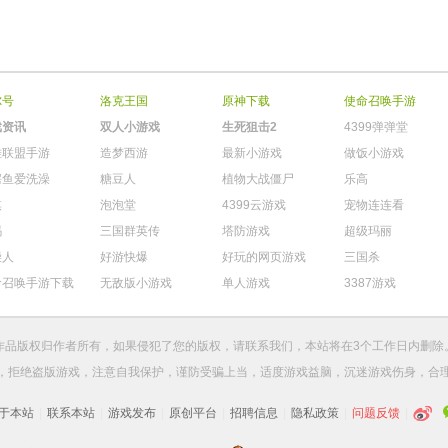
尔号
洛克王国
原神下载
使命召唤手游
戏资讯
双人小游戏
生死狙击2
4399弹弹堂
雄联盟手游
造梦西游
最新小游戏
做饭小游戏
鳄鱼爱洗澡
糖豆人
植物大战僵尸
乐高
棋
泡泡堂
4399云游戏
宠物连连看
玛
三国群英传
塔防游戏
超级玛丽
柴人
好游快爆
好玩的网页游戏
三国杀
命召唤手游下载
无敌版小游戏
单人游戏
3387游戏
作品版权归作者所有，如果侵犯了您的版权，请
联系我们
，本站将在3个工作日内删除
，拒绝盗版游戏，注意自我保护，谨防受骗上当，适度游戏益脑，沉迷游戏伤身，合
于本站
|
联系本站
|
游戏发布
|
原创平台
|
招聘信息
|
隐私政策
|
问题反馈
|