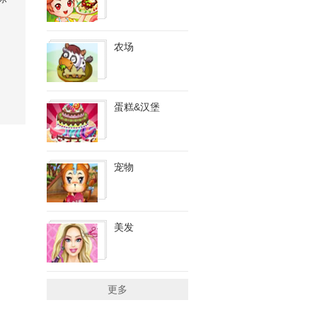
农场
蛋糕&汉堡
宠物
美发
更多