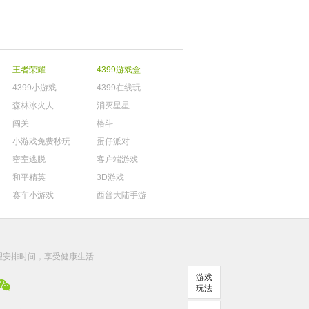
王者荣耀
4399游戏盒
4399小游戏
4399在线玩
森林冰火人
消灭星星
闯关
格斗
小游戏免费秒玩
蛋仔派对
密室逃脱
客户端游戏
和平精英
3D游戏
赛车小游戏
西普大陆手游
。
理安排时间，享受健康生活
游戏
玩法