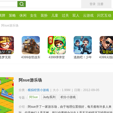
登录
注册
棋牌
策略
休闲
女生
装扮
儿童
过关
双人
云游戏
闪艺互动
阿sue游乐场
造梦无双
4399创世战车
4399弹弹堂
逃跑吧！少年
4399火
阿sue游乐场
分类：
模拟经营小游戏
| 大小：1.99M | 日期：2012-09-05
阿Sue
Judy系列
积分小游戏
专题：
介绍：
阿sue开了一家游乐场，由于地理位置很好，每天都有许多人来
玩，但是她们人手不够，所以你要想办法在人手不足的情况下经营好游