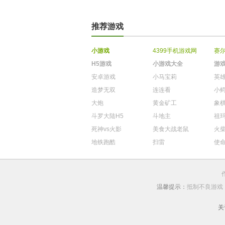
推荐游戏
小游戏
4399手机游戏网
赛
H5游戏
小游戏大全
游
安卓游戏
小马宝莉
英
造梦无双
连连看
小
大炮
黄金矿工
象
斗罗大陆H5
斗地主
祖
死神vs火影
美食大战老鼠
火
地铁跑酷
扫雷
使
温馨提示：
抵制不良游戏
关