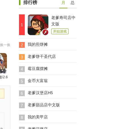
排行榜
月
总
老爹寿司店中
文版
1
开始游戏
我的煎饼摊
2
换一换
老爹饼干圣代店
3
霉豆腐摆摊
4
影2.6
金币大富翁
5
老爹汉堡店H5
6
老爹甜品店中文版
7
我的美甲店
8