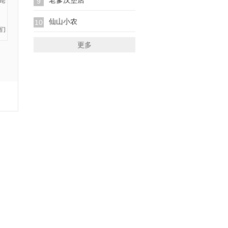
老爹汉堡店
9
仙山小农
10
更多