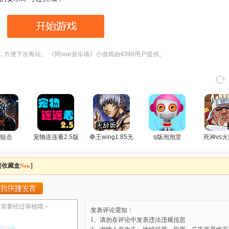
，方便下次再玩。 《阿sue游乐场》小游戏由4399用户提供。
狙击
宠物连连看2.5版
拳王wing1.85无
q版泡泡堂
死神vs火
敌版