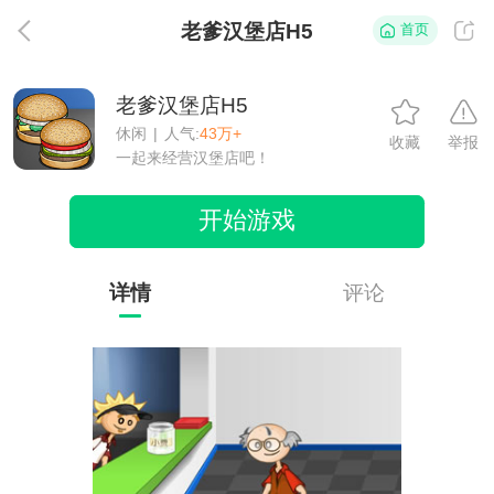
老爹汉堡店H5
首页
返
老爹汉堡店H5
休闲
|
人气:
43万+
收藏
举报
一起来经营汉堡店吧！
开始游戏
详情
评论