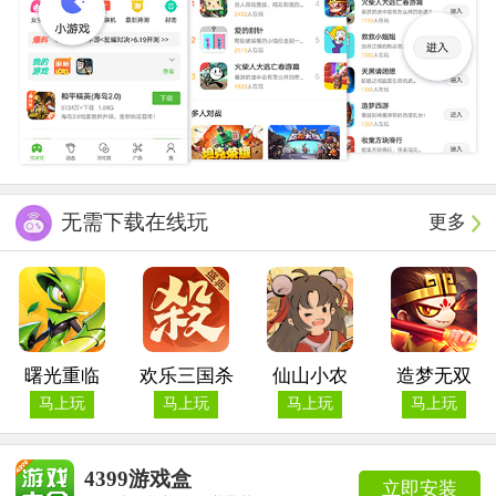
无需下载在线玩
更多
曙光重临
欢乐三国杀
仙山小农
造梦无双
马上玩
马上玩
马上玩
马上玩
4399游戏盒
立即安装