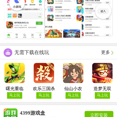
无需下载在线玩
更多
曙光重临
欢乐三国杀
仙山小农
造梦无双
马上玩
马上玩
马上玩
马上玩
4399游戏盒
立即安装