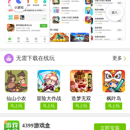
无需下载在线玩
更多
仙山小农
冒险大作战
造梦无双
枫叶岛
马上玩
马上玩
马上玩
马上玩
4399游戏盒
立即安装