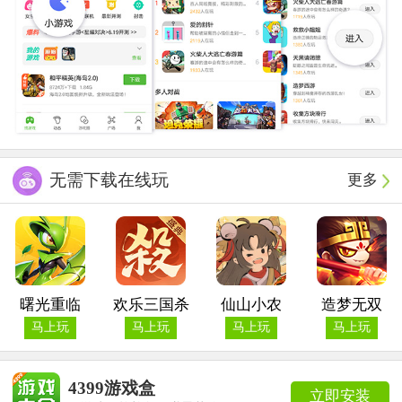
无需下载在线玩
更多
曙光重临
欢乐三国杀
仙山小农
造梦无双
马上玩
马上玩
马上玩
马上玩
4399游戏盒
立即安装