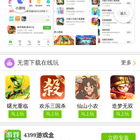
无需下载在线玩
更多
曙光重临
欢乐三国杀
仙山小农
造梦无双
马上玩
马上玩
马上玩
马上玩
4399游戏盒
立即安装