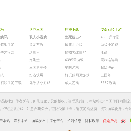
尔号
洛克王国
原神下载
使命召唤手游
戏资讯
双人小游戏
生死狙击2
4399弹弹堂
雄联盟手游
造梦西游
最新小游戏
做饭小游戏
鳄鱼爱洗澡
糖豆人
植物大战僵尸
乐高
棋
泡泡堂
4399云游戏
宠物连连看
玛
三国群英传
塔防游戏
超级玛丽
柴人
好游快爆
好玩的网页游戏
三国杀
命召唤手游下载
无敌版小游戏
单人游戏
3387游戏
作品版权归作者所有，如果侵犯了您的版权，请
联系我们
，本站将在3个工作日内删除
，拒绝盗版游戏，注意自我保护，谨防受骗上当，适度游戏益脑，沉迷游戏伤身，合
于本站
|
联系本站
|
游戏发布
|
原创平台
|
招聘信息
|
隐私政策
|
问题反馈
|