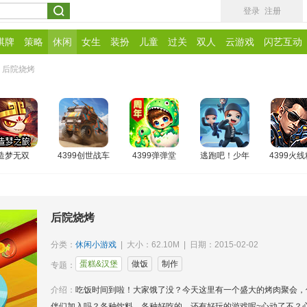
登录
注册
棋牌
策略
休闲
女生
装扮
儿童
过关
双人
云游戏
闪艺互动
后院烧烤
造梦无双
4399创世战车
4399弹弹堂
逃跑吧！少年
4399火
后院烧烤
分类：
休闲小游戏
| 大小：62.10M | 日期：2015-02-02
蛋糕&汉堡
做饭
制作
专题：
介绍：
吃饭时间到啦！大家饿了没？今天这里有一个盛大的烤肉聚会，
伴们加入吗？各种饮料，各种好吃的，还有好玩的游戏呢~心动了不？