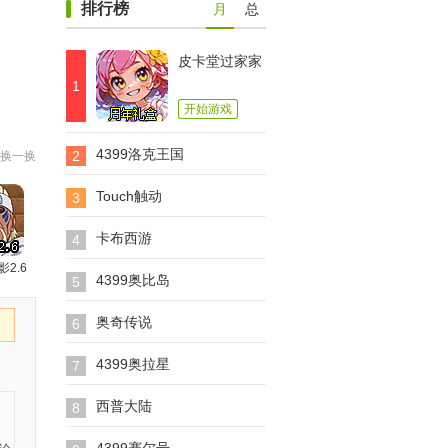
排行榜
月
总
皮卡堂过家家
1
开始游戏
4399洛克王国
2
换一换
Touch触动
3
卡布西游
4
影2.6
4399奥比岛
5
奥奇传说
6
4399奥拉星
7
西普大陆
8