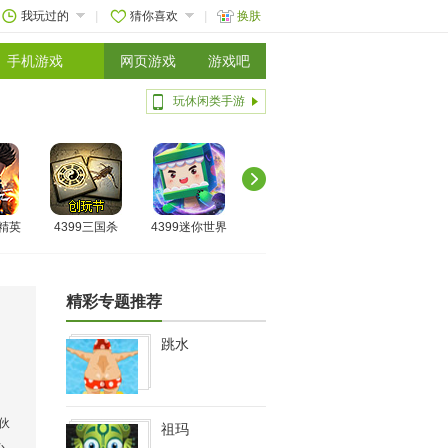
我玩过的
猜你喜欢
换肤
手机游戏
网页游戏
游戏吧
玩休闲类手游
线精英
4399三国杀
4399迷你世界
精彩专题推荐
跳水
伙
祖玛
心