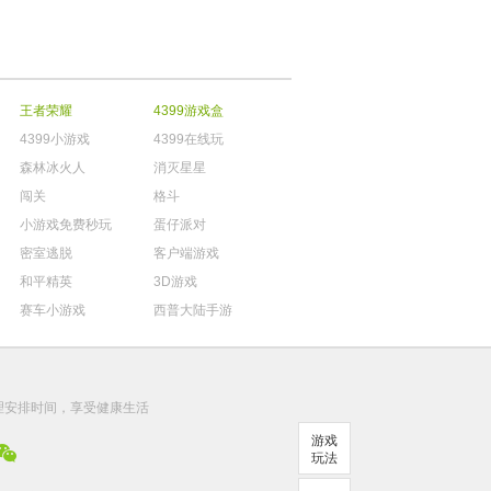
王者荣耀
4399游戏盒
4399小游戏
4399在线玩
森林冰火人
消灭星星
闯关
格斗
小游戏免费秒玩
蛋仔派对
密室逃脱
客户端游戏
和平精英
3D游戏
赛车小游戏
西普大陆手游
。
理安排时间，享受健康生活
游戏
玩法