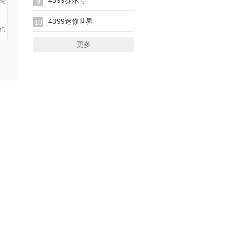
4399赛尔号
9
4399迷你世界
10
更多