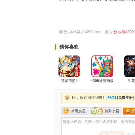
请记住本站网址
4399.com
，点击
收藏4399
猜你喜欢
造梦西游4
4399涂鸦画板
生死