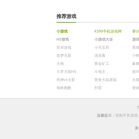
推荐游戏
小游戏
4399手机游戏网
赛
H5游戏
小游戏大全
游
安卓游戏
小马宝莉
英
造梦无双
连连看
小
大炮
黄金矿工
象
斗罗大陆H5
斗地主
祖
死神vs火影
美食大战老鼠
火
地铁跑酷
扫雷
使
温馨提示：
抵制不良游戏
关