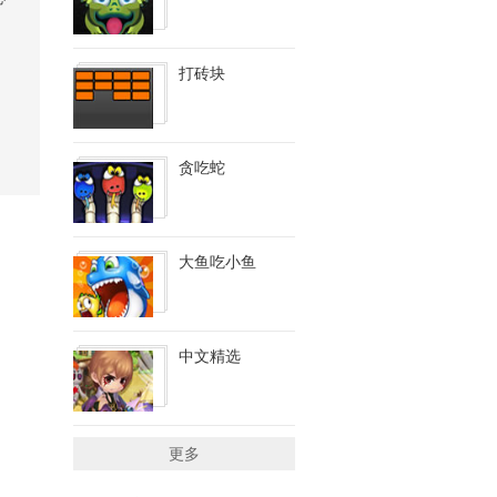
打砖块
贪吃蛇
大鱼吃小鱼
中文精选
更多