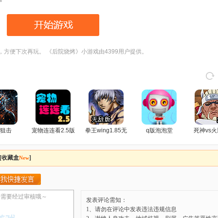
，方便下次再玩。 《后院烧烤》小游戏由4399用户提供。
狙击
宠物连连看2.5版
拳王wing1.85无
q版泡泡堂
死神vs火
敌版