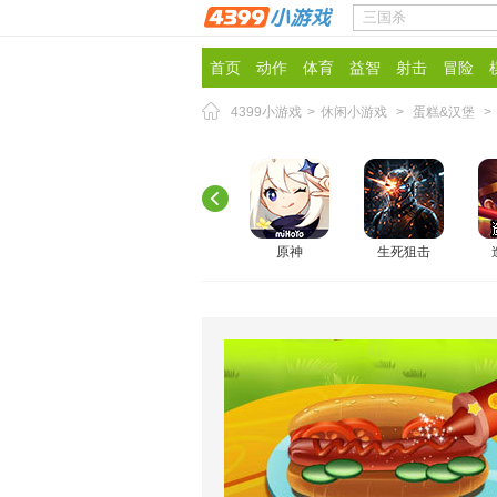
首页
动作
体育
益智
射击
冒险
4399小游戏
>
休闲小游戏
>
蛋糕&汉堡
>
原神
生死狙击