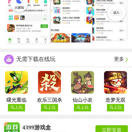
无需下载在线玩
更多
曙光重临
欢乐三国杀
仙山小农
造梦无双
马上玩
马上玩
马上玩
马上玩
4399游戏盒
立即安装