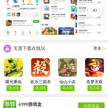
无需下载在线玩
更多
曙光重临
欢乐三国杀
仙山小农
造梦无双
马上玩
马上玩
马上玩
马上玩
4399游戏盒
立即安装