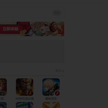
清空
芭比宝贝的怪
芭比宝贝的玩
芭比宝贝的冬
物高服饰
偶之家
季发型
芭比宝贝的宠
芭比宝贝冰雪
芭比宝贝的可
物大赛
装扮
爱美甲
芭比宝贝去野
芭比宝贝的发
芭比宝贝制作
餐
型设计
项链
芭比宝贝大购
芭比宝贝照顾
芭比宝贝的皮
物
小妹妹
纳塔
无双
4399百战沙城
爆枪突击