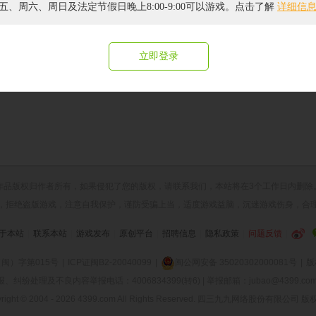
五、周六、周日及法定节假日晚上8:00-9:00可以游戏。点击了解
详细信
立即登录
作品版权归作者所有，如果侵犯了您的版权，请
联系我们
，本站将在3个工作日内删除
，拒绝盗版游戏，注意自我保护，谨防受骗上当，适度游戏益脑，沉迷游戏伤身，合
于本站
|
联系本站
|
游戏发布
|
原创平台
|
招聘信息
|
隐私政策
|
问题反馈
|
闽）字第015号
|
ICP证闽B2-20040099
|
闽公网安备 35020302000081号
|
版
纷处理及不良内容举报电话：4006834399(转6) | 举报邮箱：jubao@4399.com 
right © 2004 -
2026 4399.com All Rights Reserved. 四三九九网络股份有限公司 