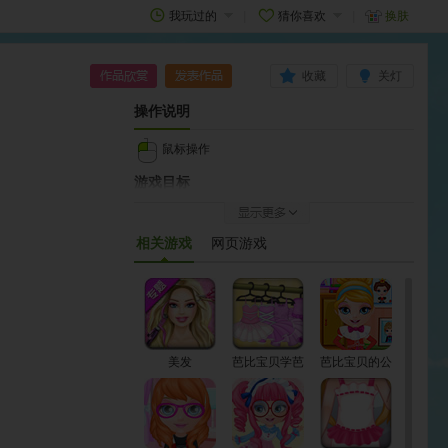
我玩过的
猜你喜欢
换肤
收藏
关灯
操作说明
鼠标操作
游戏目标
如果扮的漂亮，别忘了点击游戏中的“show”，再点击
右上角的“发表作品”，登录自己的4399帐号，这样就
相关游戏
网页游戏
可以将图片保存到作品区了。
作品成功发表后，会立即显示在【我的作品】列表
中；本站为防止低俗内容的出现，成功发表的作品需
要通过审核后才能显示在【最新作品】；同时，如果
你的作品很棒，有很多玩家献花，就有可能显示在
美发
芭比宝贝学芭
芭比宝贝的公
【作品榜】哦。
蕾
主裙
如何开始
游戏加载完毕点击两次Play - 再点击场景1即可开始