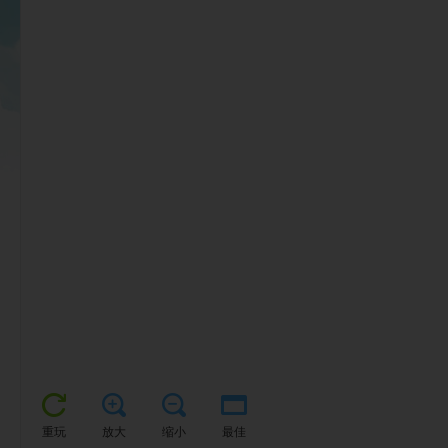
重玩
放大
缩小
最佳