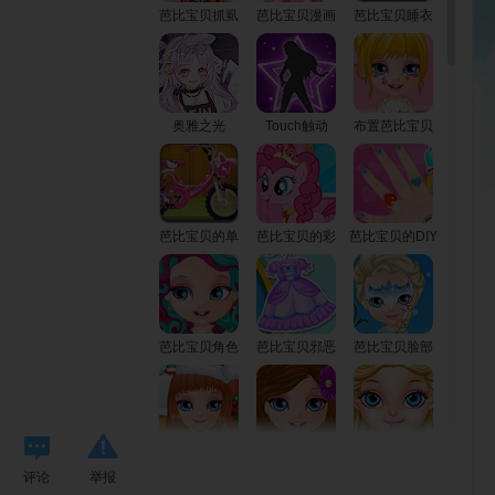
游戏
芭比宝贝抓虱
芭比宝贝漫画
芭比宝贝睡衣
子
装扮
派对
奥雅之光
Touch触动
布置芭比宝贝
的房子
芭比宝贝的单
芭比宝贝的彩
芭比宝贝的DIY
车
虹小马
美甲
芭比宝贝角色
芭比宝贝邪恶
芭比宝贝脸部
扮演
装扮
彩绘
芭比宝贝迎圣
芭比宝贝的睡
芭比宝贝的时
评论
举报
诞
衣派对
尚公主装