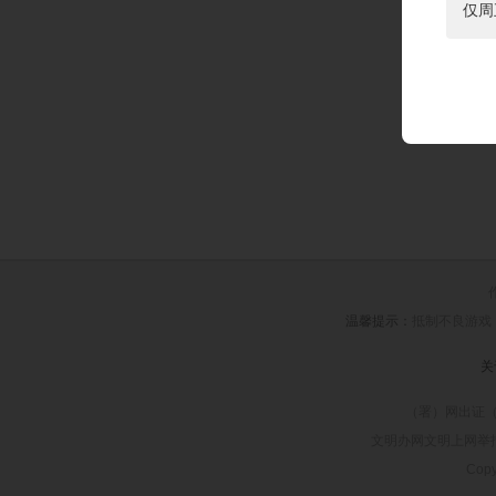
仅周
温馨提示：
抵制不良游戏
关
（署）网出证（
文明办网文明上网举报、纠
Copy