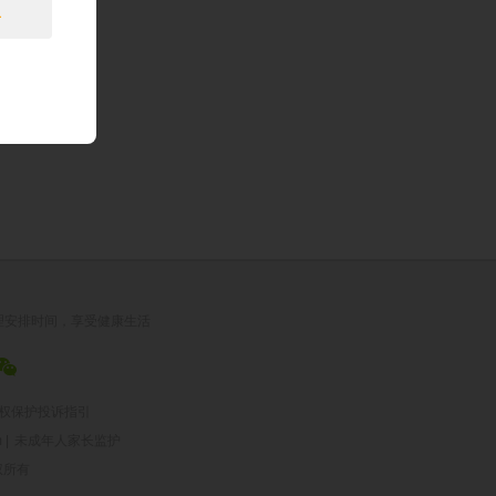
息
。
理安排时间，享受健康生活
权保护投诉指引
|
未成年人家长监护
版权所有