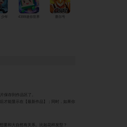
芭比宝贝做披
芭比宝贝变身
芭比宝贝芭蕾
萨
超级英雄
装
！少年
4399迷你世界
赛尔号
芭比宝贝去迪
芭比宝贝变美
芭比宝贝的宠
士尼
人鱼
物大赛2
芭比宝贝精灵
芭比宝贝美发
芭比宝贝制作T
装扮
沙龙
恤
宝宝芭比去上
芭比宝贝的海
可爱的芭比宝
图片保存到作品区了。
学
滩纹身
贝
后才能显示在【最新作品】；同时，如果你
想要和大自然有关系。比如花样发型？