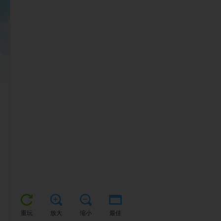
重玩
放大
缩小
最佳