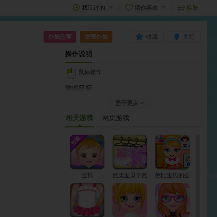
我玩过的
猜你喜欢
换肤
收藏
关灯
操作说明
鼠标操作
游戏目标
如果扮的漂亮，别忘了点击游戏中的“show”，再点击
右上角的“发表作品”，登录自己的4399帐号，这样就
相关游戏
网页游戏
可以将图片保存到作品区了。
作品成功发表后，会立即显示在【我的作品】列表
中；本站为防止低俗内容的出现，成功发表的作品需
要通过审核后才能显示在【最新作品】；同时，如果
你的作品很棒，有很多玩家献花，就有可能显示在
宝贝
芭比宝贝学芭
芭比宝贝的公
【作品榜】哦。
蕾
主裙
如何开始
游戏加载完毕点击两次Play - 再点击OK即可开始游戏