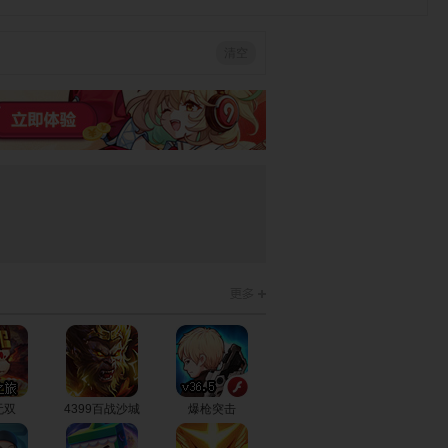
清空
芭比宝贝去野
芭比宝贝的宠
芭比宝贝的发
餐
物大赛
型设计
芭比宝贝制作
芭比宝贝照顾
芭比宝贝的宠
项链
小妹妹
物大赛2
宝宝芭比去上
可爱的芭比宝
芭比宝贝制作T
学
贝
恤
芭比宝贝做披
芭比宝贝蛋糕
芭比宝贝的寻
萨
屋
宝之旅
无双
4399百战沙城
爆枪突击