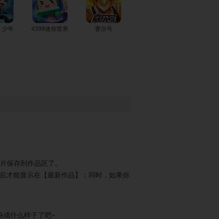
芭比宝贝美发
公主爱清洁
小公主在美发
沙龙
沙龙
！少年
4399迷你世界
赛尔号
设计夏日高跟
宝贝参加选美
时尚面具舞会
鞋
比赛
芭比的时尚美
樱花季的约会
芭比娃娃童话
甲
装
公主装
情人节发型编
编织舞会发型
守护甜心靓丽
图片保存到作品区了。
织
装
后才能显示在【最新作品】；同时，如果你
扮成什么样子了吧~