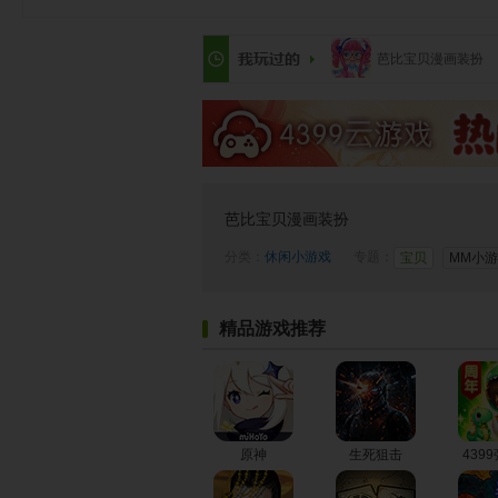
芭比宝贝漫画装扮
芭比宝贝漫画装扮
分类：
休闲小游戏
专题：
宝贝
MM小
精品游戏推荐
原神
生死狙击
439