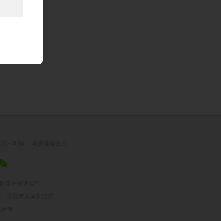
息
。
理安排时间，享受健康生活
权保护投诉指引
|
未成年人家长监护
版权所有