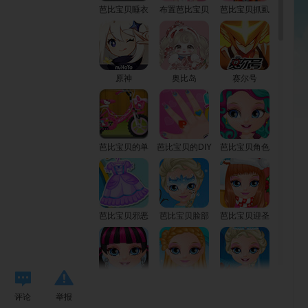
芭比宝贝睡衣
布置芭比宝贝
芭比宝贝抓虱
派对
的房子
子
原神
奥比岛
赛尔号
芭比宝贝的单
芭比宝贝的DIY
芭比宝贝角色
车
美甲
扮演
芭比宝贝邪恶
芭比宝贝脸部
芭比宝贝迎圣
装扮
彩绘
诞
芭比宝贝的怪
芭比宝贝的冬
芭比宝贝冰雪
评论
举报
物高服饰
季发型
装扮