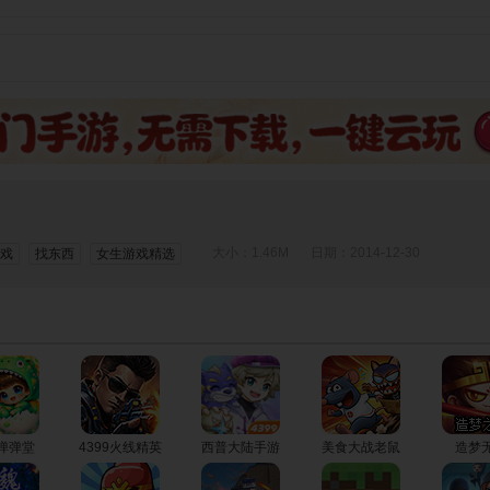
大小：1.46M
日期：2014-12-30
游戏
找东西
女生游戏精选
9弹弹堂
4399火线精英
西普大陆手游
美食大战老鼠
造梦