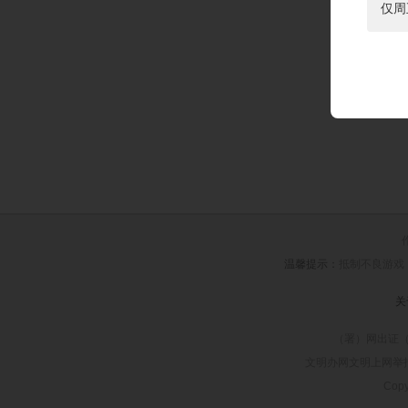
仅周
温馨提示：
抵制不良游戏
关
（署）网出证（
文明办网文明上网举报、纠
Copy