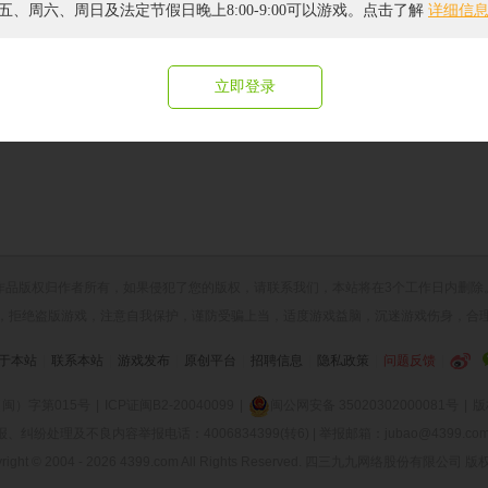
五、周六、周日及法定节假日晚上8:00-9:00可以游戏。点击了解
详细信
立即登录
作品版权归作者所有，如果侵犯了您的版权，请
联系我们
，本站将在3个工作日内删除
，拒绝盗版游戏，注意自我保护，谨防受骗上当，适度游戏益脑，沉迷游戏伤身，合
于本站
|
联系本站
|
游戏发布
|
原创平台
|
招聘信息
|
隐私政策
|
问题反馈
|
闽）字第015号
|
ICP证闽B2-20040099
|
闽公网安备 35020302000081号
|
版
纷处理及不良内容举报电话：4006834399(转6) | 举报邮箱：jubao@4399.com 
right © 2004 -
2026 4399.com All Rights Reserved. 四三九九网络股份有限公司 