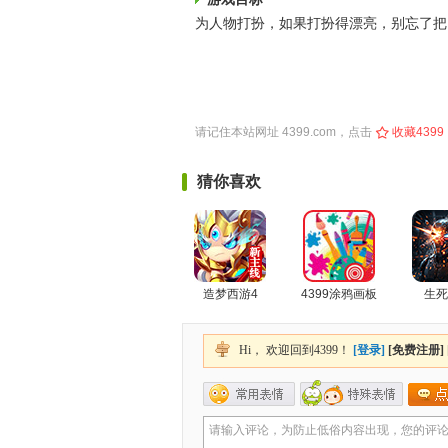
为人物打扮，如果打扮得漂亮，别忘了把
请记住本站网址
4399.com
，点击
收藏4399
猜你喜欢
造梦西游4
4399涂鸦画板
生死