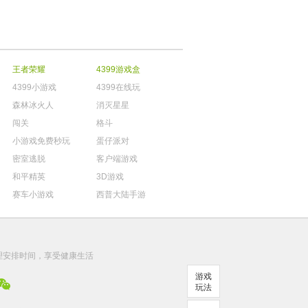
王者荣耀
4399游戏盒
4399小游戏
4399在线玩
森林冰火人
消灭星星
闯关
格斗
小游戏免费秒玩
蛋仔派对
密室逃脱
客户端游戏
和平精英
3D游戏
赛车小游戏
西普大陆手游
。
理安排时间，享受健康生活
游戏
玩法