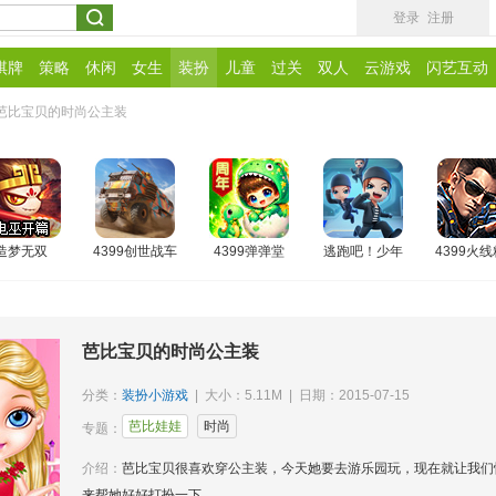
登录
注册
棋牌
策略
休闲
女生
装扮
儿童
过关
双人
云游戏
闪艺互动
芭比宝贝的时尚公主装
造梦无双
4399创世战车
4399弹弹堂
逃跑吧！少年
4399火
芭比宝贝的时尚公主装
分类：
装扮小游戏
| 大小：5.11M | 日期：2015-07-15
芭比娃娃
时尚
专题：
介绍：
芭比宝贝很喜欢穿公主装，今天她要去游乐园玩，现在就让我们
来帮她好好打扮一下。