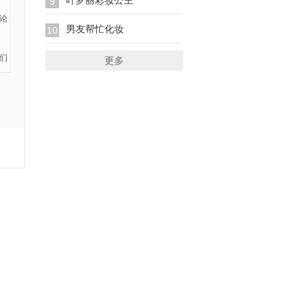
叶罗丽彩妆公主
9
男友帮忙化妆
10
更多