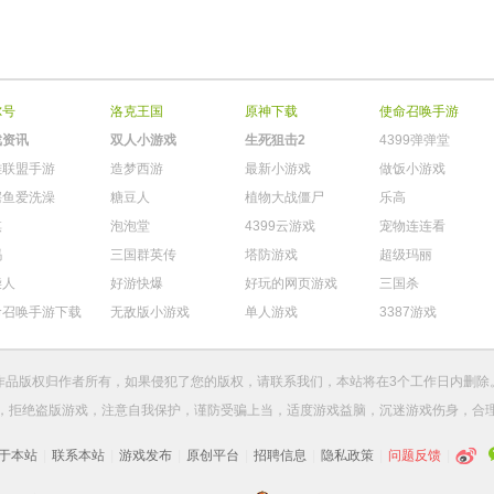
尔号
洛克王国
原神下载
使命召唤手游
戏资讯
双人小游戏
生死狙击2
4399弹弹堂
雄联盟手游
造梦西游
最新小游戏
做饭小游戏
鳄鱼爱洗澡
糖豆人
植物大战僵尸
乐高
棋
泡泡堂
4399云游戏
宠物连连看
玛
三国群英传
塔防游戏
超级玛丽
柴人
好游快爆
好玩的网页游戏
三国杀
命召唤手游下载
无敌版小游戏
单人游戏
3387游戏
作品版权归作者所有，如果侵犯了您的版权，请
联系我们
，本站将在3个工作日内删除
，拒绝盗版游戏，注意自我保护，谨防受骗上当，适度游戏益脑，沉迷游戏伤身，合
于本站
|
联系本站
|
游戏发布
|
原创平台
|
招聘信息
|
隐私政策
|
问题反馈
|