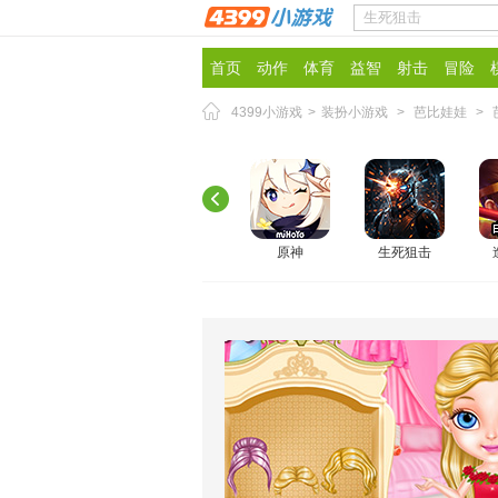
首页
动作
体育
益智
射击
冒险
4399小游戏
>
装扮小游戏
>
芭比娃娃
>
原神
生死狙击