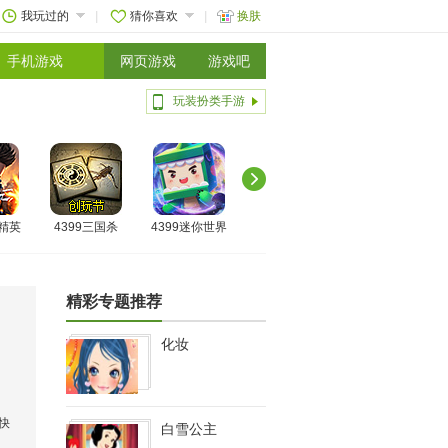
我玩过的
猜你喜欢
换肤
手机游戏
网页游戏
游戏吧
玩装扮类手游
线精英
4399三国杀
4399迷你世界
精彩专题推荐
化妆
快
白雪公主