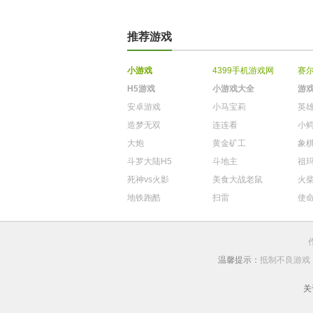
推荐游戏
小游戏
4399手机游戏网
赛
H5游戏
小游戏大全
游
安卓游戏
小马宝莉
英
造梦无双
连连看
小
大炮
黄金矿工
象
斗罗大陆H5
斗地主
祖
死神vs火影
美食大战老鼠
火
地铁跑酷
扫雷
使
温馨提示：
抵制不良游戏
关