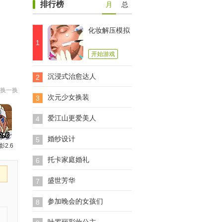
排行榜
月
总
化妆解压模拟
1
开始游戏
沉浸式治愈达人
2
换一换
次元少女换装
3
爱江山更爱美人
4
婚纱设计
5
影2.6
托卡家庭婚礼
6
盛世芳华
7
参加晚会的女孩们
8