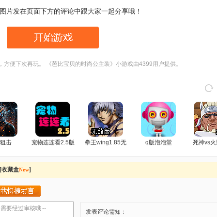
图片发在页面下方的评论中跟大家一起分享哦！
，方便下次再玩。 《芭比宝贝的时尚公主装》小游戏由4399用户提供。
狙击
宠物连连看2.5版
拳王wing1.85无
q版泡泡堂
死神vs火
敌版