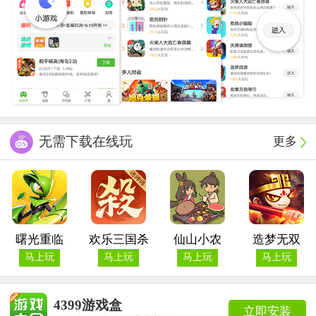
无需下载在线玩
更多
曙光重临
欢乐三国杀
仙山小农
造梦无双
马上玩
马上玩
马上玩
马上玩
4399游戏盒
立即安装