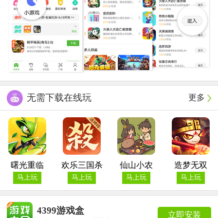
无需下载在线玩
更多
曙光重临
欢乐三国杀
仙山小农
造梦无双
马上玩
马上玩
马上玩
马上玩
4399游戏盒
立即安装