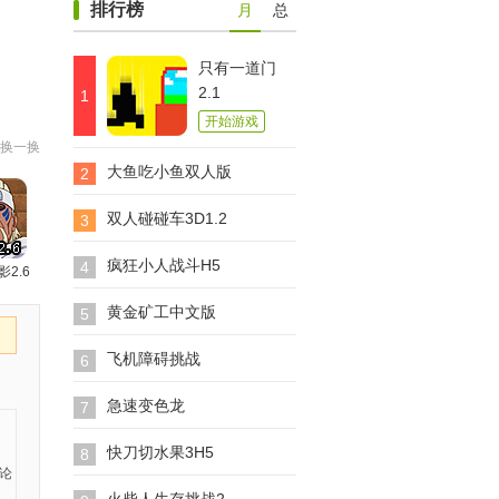
排行榜
月
总
只有一道门
2.1
1
开始游戏
换一换
大鱼吃小鱼双人版
2
双人碰碰车3D1.2
3
疯狂小人战斗H5
4
影2.6
黄金矿工中文版
5
飞机障碍挑战
6
急速变色龙
7
快刀切水果3H5
8