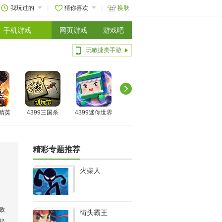
我玩过的
猜你喜欢
换肤
手机游戏
网页游戏
游戏吧
玩敏捷类手游
线精英
4399三国杀
4399迷你世界
精彩专题推荐
火柴人
败
街头霸王
起