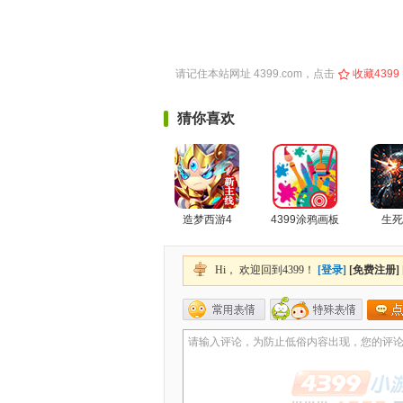
请记住本站网址
4399.com
，点击
收藏4399
猜你喜欢
造梦西游4
4399涂鸦画板
生死