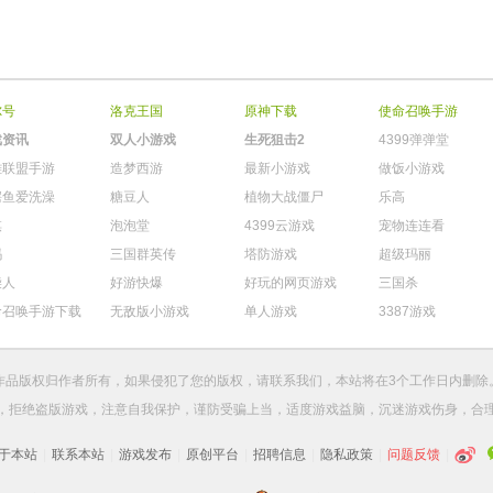
尔号
洛克王国
原神下载
使命召唤手游
戏资讯
双人小游戏
生死狙击2
4399弹弹堂
雄联盟手游
造梦西游
最新小游戏
做饭小游戏
鳄鱼爱洗澡
糖豆人
植物大战僵尸
乐高
棋
泡泡堂
4399云游戏
宠物连连看
玛
三国群英传
塔防游戏
超级玛丽
柴人
好游快爆
好玩的网页游戏
三国杀
命召唤手游下载
无敌版小游戏
单人游戏
3387游戏
作品版权归作者所有，如果侵犯了您的版权，请
联系我们
，本站将在3个工作日内删除
，拒绝盗版游戏，注意自我保护，谨防受骗上当，适度游戏益脑，沉迷游戏伤身，合
于本站
|
联系本站
|
游戏发布
|
原创平台
|
招聘信息
|
隐私政策
|
问题反馈
|