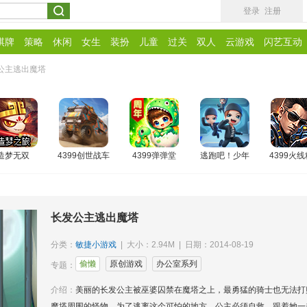
登录
注册
棋牌
策略
休闲
女生
装扮
儿童
过关
双人
云游戏
闪艺互动
公主逃出魔塔
造梦无双
4399创世战车
4399弹弹堂
逃跑吧！少年
4399火
长发公主逃出魔塔
分类：
敏捷小游戏
| 大小：2.94M | 日期：2014-08-19
偷懒
原创游戏
办公室系列
专题：
介绍：
美丽的长发公主被巫婆囚禁在魔塔之上，最勇猛的骑士也无法打
魔塔周围的怪物，为了逃离这个可怕的地方，公主必须自救，跟着她一