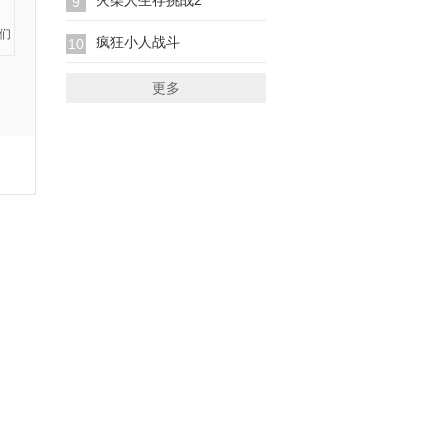
火柴人生存挑战2
9
疯狂小人战斗
10
更多