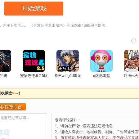
，方便下次再玩。 《长发公主逃出魔塔》小游戏由4399用户提供。
狙击
宠物连连看2.5版
拳王wing1.85无
q版泡泡堂
死神vs火
敌版