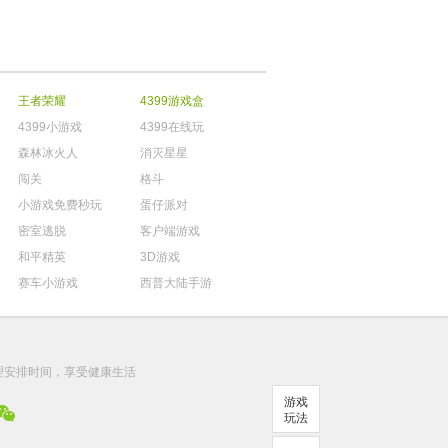
王者荣耀
4399游戏盒
4399小游戏
4399在线玩
森林冰火人
消灭星星
闯关
格斗
小游戏免费秒玩
蛋仔派对
密室逃脱
客户端游戏
和平精英
3D游戏
赛车小游戏
西普大陆手游
。
理安排时间，享受健康生活
游戏
玩法