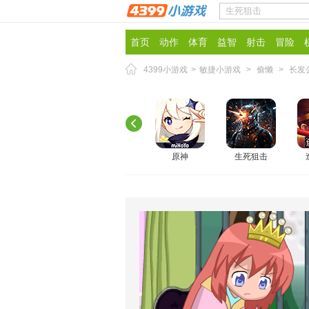
首页
动作
体育
益智
射击
冒险
4399小游戏
>
敏捷小游戏
>
偷懒
>
长发
原神
生死狙击