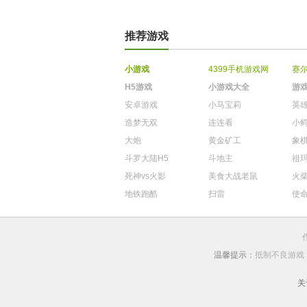
推荐游戏
小游戏
4399手机游戏网
赛
H5游戏
小游戏大全
游
安卓游戏
小马宝莉
英
造梦无双
连连看
小
大炮
黄金矿工
象
斗罗大陆H5
斗地主
祖
死神vs火影
美食大战老鼠
火
地铁跑酷
扫雷
使
温馨提示：
抵制不良游戏
关