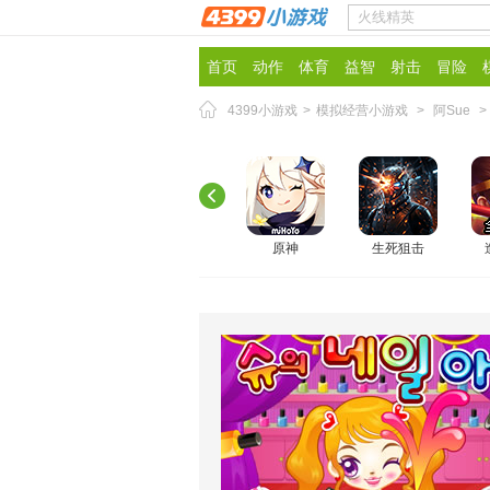
首页
动作
体育
益智
射击
冒险
4399小游戏
>
模拟经营小游戏
>
阿Sue
>
原神
生死狙击