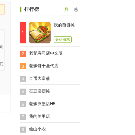
排行榜
月
总
我的煎饼摊
1
开始游戏
老爹寿司店中文版
2
老爹饼干圣代店
3
金币大富翁
4
霉豆腐摆摊
5
老爹汉堡店H5
6
我的美甲店
7
仙山小农
8