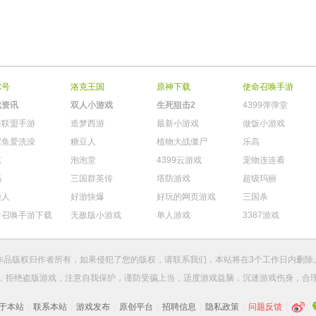
尔号
洛克王国
原神下载
使命召唤手游
戏资讯
双人小游戏
生死狙击2
4399弹弹堂
雄联盟手游
造梦西游
最新小游戏
做饭小游戏
鳄鱼爱洗澡
糖豆人
植物大战僵尸
乐高
棋
泡泡堂
4399云游戏
宠物连连看
玛
三国群英传
塔防游戏
超级玛丽
柴人
好游快爆
好玩的网页游戏
三国杀
命召唤手游下载
无敌版小游戏
单人游戏
3387游戏
作品版权归作者所有，如果侵犯了您的版权，请
联系我们
，本站将在3个工作日内删除
，拒绝盗版游戏，注意自我保护，谨防受骗上当，适度游戏益脑，沉迷游戏伤身，合
于本站
|
联系本站
|
游戏发布
|
原创平台
|
招聘信息
|
隐私政策
|
问题反馈
|