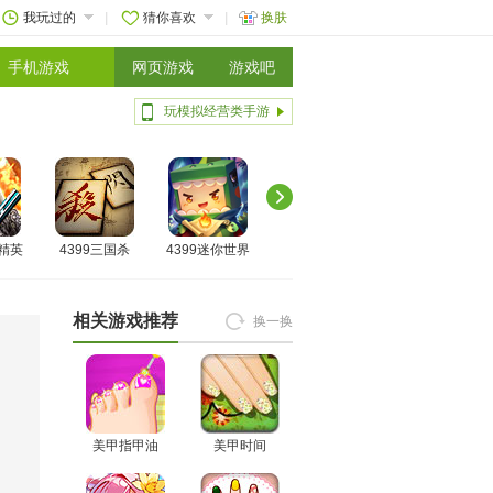
我玩过的
猜你喜欢
换肤
手机游戏
网页游戏
游戏吧
玩模拟经营类手游
线精英
4399三国杀
4399迷你世界
相关游戏推荐
换一换
美甲指甲油
美甲时间