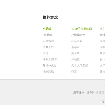
推荐游戏
小游戏
4399手机游戏网
赛
H5游戏
小游戏大全
游
安卓游戏
小马宝莉
英
造梦无双
连连看
小
大炮
黄金矿工
象
斗罗大陆H5
斗地主
祖
死神vs火影
美食大战老鼠
火
地铁跑酷
扫雷
使
温馨提示：
抵制不良游戏
关