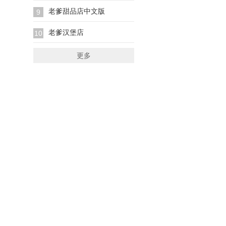
老爹甜品店中文版
9
老爹汉堡店
10
更多