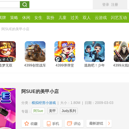
登录
注册
棋牌
策略
休闲
女生
装扮
儿童
过关
双人
云游戏
闪艺互动
阿SUE的美甲小店
造梦无双
4399创世战车
4399弹弹堂
逃跑吧！少年
4399火
阿SUE的美甲小店
分类：
模拟经营小游戏
| 大小：1.80M | 日期：2009-03-03
阿Sue
美甲
Judy系列
专题：