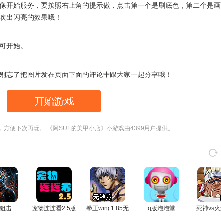
像开始服务，要按照右上角的提示做，点击第一个是刷底色，第二个是画
吹出闪亮的效果哦！
可开始。
别忘了把图片发在页面下面的评论中跟大家一起分享哦！
，方便下次再玩。 《阿SUE的美甲小店》小游戏由4399用户提供。
狙击
宠物连连看2.5版
拳王wing1.85无
q版泡泡堂
死神vs火
敌版