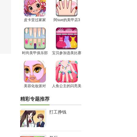
皮卡堂过家家
阿sue的美甲店3
时尚美甲俱乐部
宝贝参加选美比赛
美容化妆派对
人鱼公主的闪亮美
甲
精彩专题推荐
打工挣钱