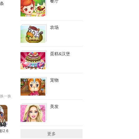
餐厅
条
农场
蛋糕&汉堡
宠物
换一换
美发
影2.6
更多