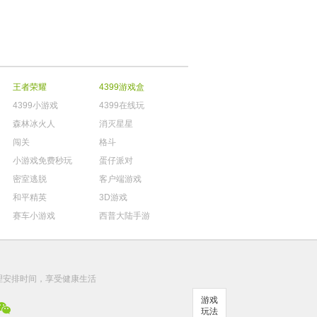
王者荣耀
4399游戏盒
4399小游戏
4399在线玩
森林冰火人
消灭星星
闯关
格斗
小游戏免费秒玩
蛋仔派对
密室逃脱
客户端游戏
和平精英
3D游戏
赛车小游戏
西普大陆手游
。
理安排时间，享受健康生活
游戏
玩法