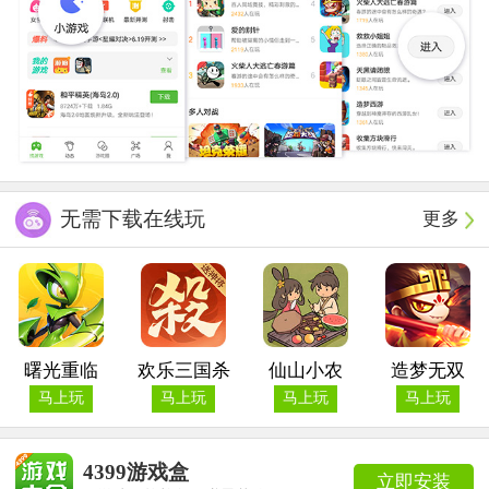
无需下载在线玩
更多
曙光重临
欢乐三国杀
仙山小农
造梦无双
马上玩
马上玩
马上玩
马上玩
4399游戏盒
立即安装