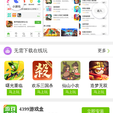
无需下载在线玩
更多
曙光重临
欢乐三国杀
仙山小农
造梦无双
马上玩
马上玩
马上玩
马上玩
4399游戏盒
立即安装