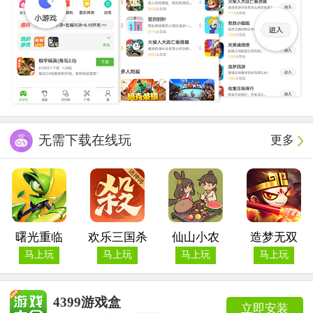
无需下载在线玩
更多
曙光重临
欢乐三国杀
仙山小农
造梦无双
马上玩
马上玩
马上玩
马上玩
4399游戏盒
立即安装