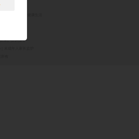
息
。
理安排时间，享受健康生活
权保护投诉指引
|
未成年人家长监护
版权所有