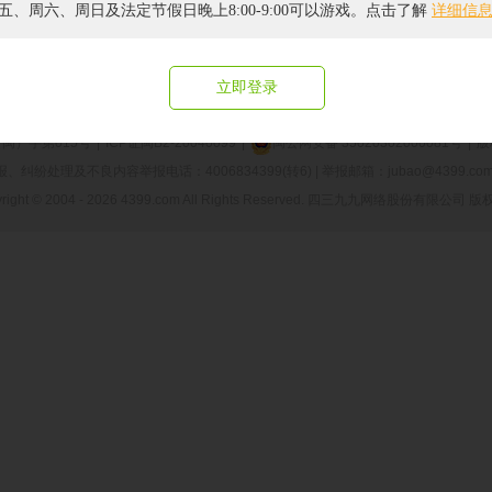
五、周六、周日及法定节假日晚上8:00-9:00可以游戏。点击了解
详细信
作品版权归作者所有，如果侵犯了您的版权，请
联系我们
，本站将在3个工作日内删除
，拒绝盗版游戏，注意自我保护，谨防受骗上当，适度游戏益脑，沉迷游戏伤身，合
立即登录
于本站
|
联系本站
|
游戏发布
|
原创平台
|
招聘信息
|
隐私政策
|
问题反馈
|
闽）字第015号
|
ICP证闽B2-20040099
|
闽公网安备 35020302000081号
|
版
纷处理及不良内容举报电话：4006834399(转6) | 举报邮箱：jubao@4399.com 
right © 2004 -
2026 4399.com All Rights Reserved. 四三九九网络股份有限公司 