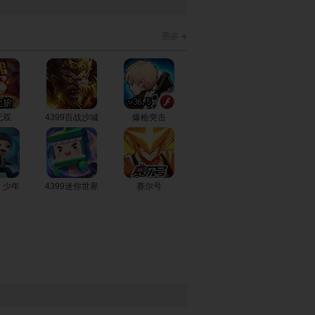
东方时尚
漂亮和服装扮
和服装扮
设计和服
日式和服风格
日本传统和服
无双
4399百战沙城
爆枪突击
！少年
4399迷你世界
赛尔号
夏季和服
最炫日系风
射箭的女孩
爱日本小女
可爱宝贝刷刷
可爱小公主
孩
牙