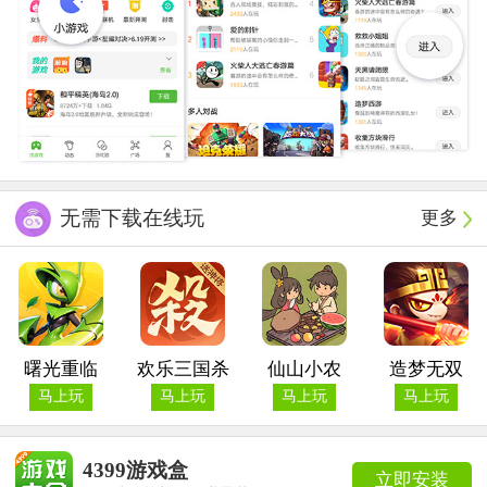
无需下载在线玩
更多
曙光重临
欢乐三国杀
仙山小农
造梦无双
马上玩
马上玩
马上玩
马上玩
4399游戏盒
立即安装