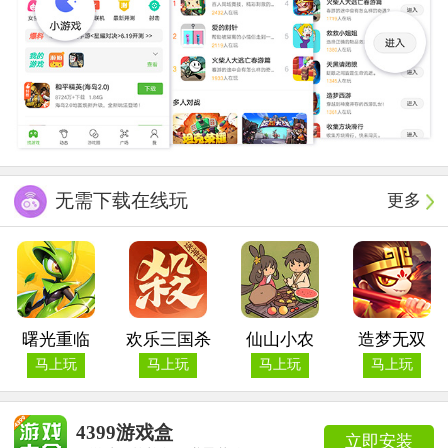
无需下载在线玩
更多
曙光重临
欢乐三国杀
仙山小农
造梦无双
马上玩
马上玩
马上玩
马上玩
4399游戏盒
立即安装