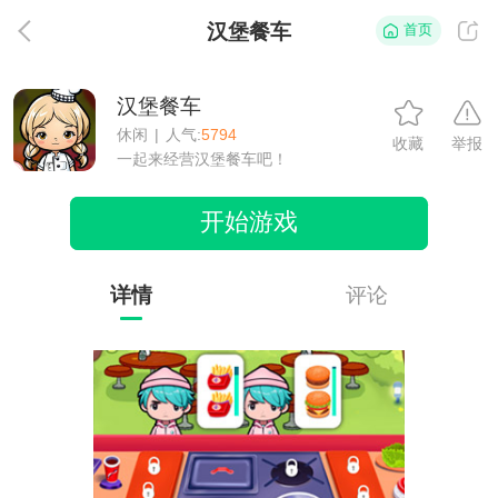
汉堡餐车
首页
返
汉堡餐车
休闲
|
人气:
5794
收藏
举报
一起来经营汉堡餐车吧！
开始游戏
详情
评论