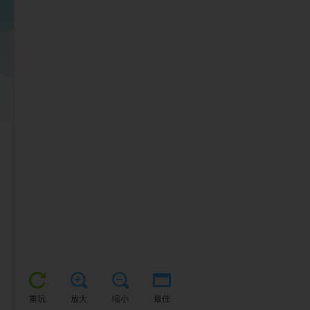
重玩
放大
缩小
最佳