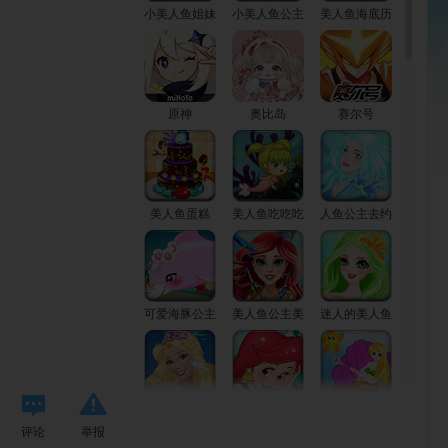
小美人鱼姐妹
小美人鱼公主
美人鱼海底历
险
原神
奥比岛
赛尔号
美人鱼蛋糕
美人鱼吃吃吃
人鱼公主去约
会
可爱海豚公主
美人鱼公主美
迷人的美人鱼
发
公主
芭比珍珠美人
魅力人鱼公主
美人鱼王国公
评论
举报
鱼公主
主