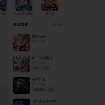
美人鱼国王
人鱼公主暗恋
美人鱼公主新
王子
发型
！少年
4399迷你世界
赛尔号
猜你喜欢
换一换
人鱼公主私奔
公主化身美人
小美人鱼公主2
记2
鱼
造梦西游4
冒险小游戏
美人鱼美发店
最美美人鱼
美人鱼美甲
4399涂鸦画板
休闲小游戏
画板
制作
深海人鱼公主
迪斯尼人鱼公
美人鱼公主温
生死狙击
主
泉Spa
射击小游戏
网页大全
双人
宠物连连看2.5版