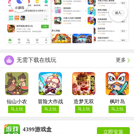
无需下载在线玩
更多
仙山小农
冒险大作战
造梦无双
枫叶岛
马上玩
马上玩
马上玩
马上玩
4399游戏盒
立即安装