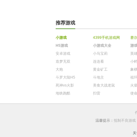
推荐游戏
小游戏
4399手机游戏网
赛
H5游戏
小游戏大全
游
安卓游戏
小马宝莉
英
造梦无双
连连看
小
大炮
黄金矿工
象
斗罗大陆H5
斗地主
祖
死神vs火影
美食大战老鼠
火
地铁跑酷
扫雷
使
温馨提示：
抵制不良游戏
关