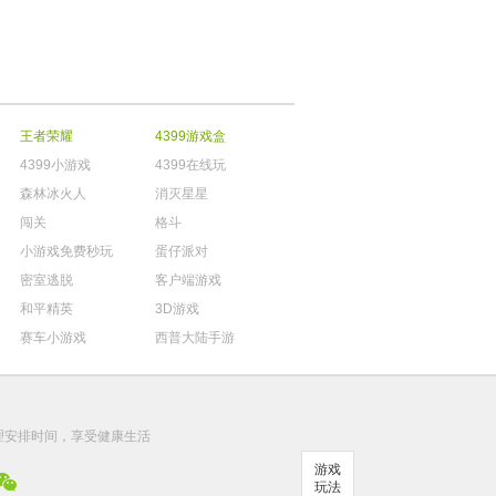
王者荣耀
4399游戏盒
4399小游戏
4399在线玩
森林冰火人
消灭星星
闯关
格斗
小游戏免费秒玩
蛋仔派对
密室逃脱
客户端游戏
和平精英
3D游戏
赛车小游戏
西普大陆手游
。
理安排时间，享受健康生活
游戏
玩法