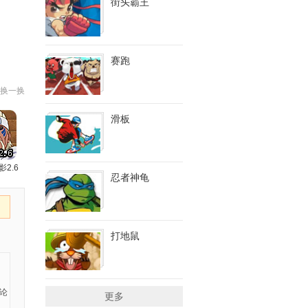
街头霸王
赛跑
换一换
滑板
影2.6
忍者神龟
打地鼠
更多