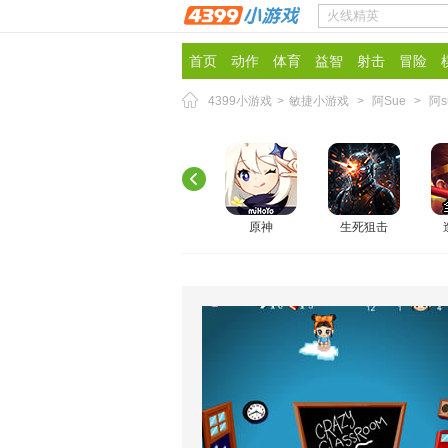
首页
动作
体育
益智
射击
冒险
4399小游戏
>
敏捷小游戏
>
阿Sue
>
阿
原神
生死狙击