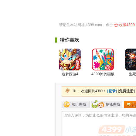
请记住本站网址
4399.com
，点击
收藏4399
猜你喜欢
造梦西游4
4399涂鸦画板
生死