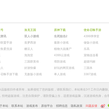
尔号
洛克王国
原神下载
使命召唤手游
戏资讯
双人小游戏
生死狙击2
4399弹弹堂
雄联盟手游
造梦西游
最新小游戏
做饭小游戏
鳄鱼爱洗澡
糖豆人
植物大战僵尸
乐高
棋
泡泡堂
4399云游戏
宠物连连看
玛
三国群英传
塔防游戏
超级玛丽
柴人
好游快爆
好玩的网页游戏
三国杀
命召唤手游下载
无敌版小游戏
单人游戏
3387游戏
作品版权归作者所有，如果侵犯了您的版权，请
联系我们
，本站将在3个工作日内删除
，拒绝盗版游戏，注意自我保护，谨防受骗上当，适度游戏益脑，沉迷游戏伤身，合
于本站
|
联系本站
|
游戏发布
|
原创平台
|
招聘信息
|
隐私政策
|
问题反馈
|