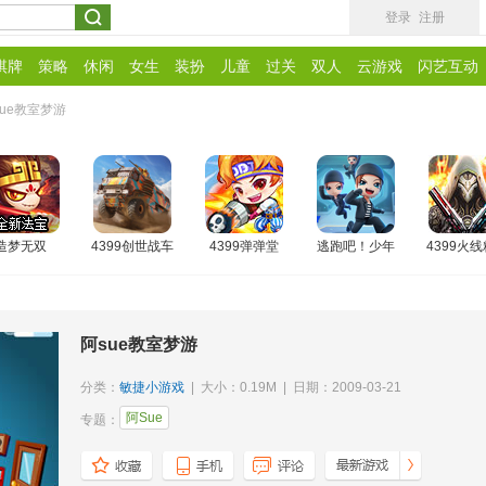
登录
注册
棋牌
策略
休闲
女生
装扮
儿童
过关
双人
云游戏
闪艺互动
sue教室梦游
造梦无双
4399创世战车
4399弹弹堂
逃跑吧！少年
4399火
阿sue教室梦游
分类：
敏捷小游戏
| 大小：0.19M | 日期：2009-03-21
阿Sue
专题：