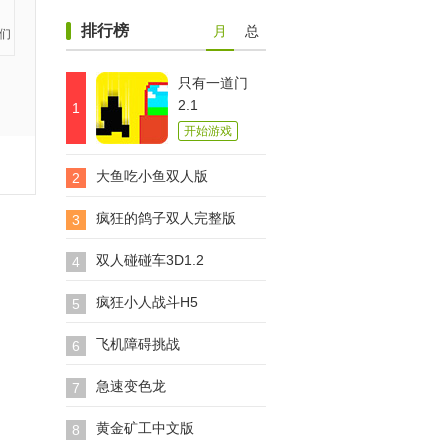
排行榜
月
总
只有一道门
2.1
1
开始游戏
大鱼吃小鱼双人版
2
疯狂的鸽子双人完整版
3
双人碰碰车3D1.2
4
疯狂小人战斗H5
5
飞机障碍挑战
6
急速变色龙
7
黄金矿工中文版
8