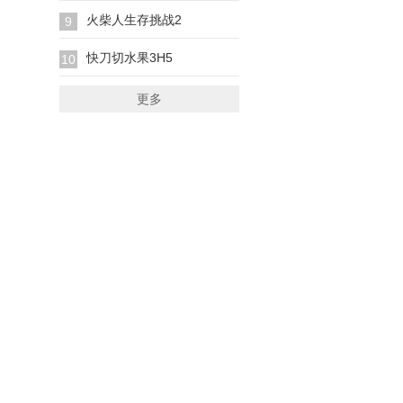
火柴人生存挑战2
9
快刀切水果3H5
10
更多