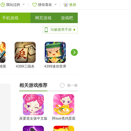
我玩过的
猜你喜欢
换肤
手机游戏
网页游戏
游戏吧
玩敏捷类手游
线精英
4399三国杀
4399迷你世界
相关游戏推荐
换一换
巫婆造女孩中文版
阿sue煮鸡蛋面