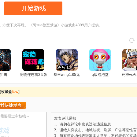
，方便下次再玩。 《阿sue教室梦游》小游戏由4399用户提供。
狙击
宠物连连看2.5版
拳王wing1.85无
q版泡泡堂
死神vs火
敌版