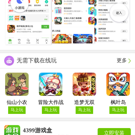
无需下载在线玩
更多
仙山小农
冒险大作战
造梦无双
枫叶岛
马上玩
马上玩
马上玩
马上玩
4399游戏盒
立即安装